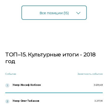
Все позиции (15)
ТОП–15. Культурные итоги - 2018
год
Событие
Заметность события
Умер Иосиф Кобзон
3 619,49
1
Умер Олег Табаков
3 217,91
2