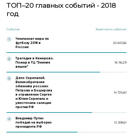
ТОП–20 главных событий - 2018
год
Событие
Заметность события
Чемпионат мира по
1
футболу 2018 в
20 647,66
России
Трагедия в Кемерово.
2
Пожар в ТЦ "Зимняя
16 116,29
вишня"
Дело Скрипалей.
3
Великобритания
обвинила россиян
Петрова и Боширова
14 725,60
в отравлении Сергея
и Юлии Скрипаль и
ужесточила санкции
против РФ
Владимир Путин
4
победил на выборах
12 208,61
президента РФ