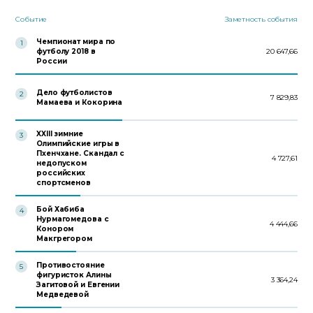
Событие
Заметность события
Чемпионат мира по
1
футболу 2018 в
20 647,66
России
Дело футболистов
2
7 829,83
Мамаева и Кокорина
XXIII зимние
3
Олимпийские игры в
Пхенчхане. Скандал с
4 727,61
недопуском
российских
спортсменов
Бой Хабиба
4
Нурмагомедова с
4 444,66
Конором
Макгрегором
Противостояние
5
фигуристок Алины
3 364,24
Загитовой и Евгении
Медведевой