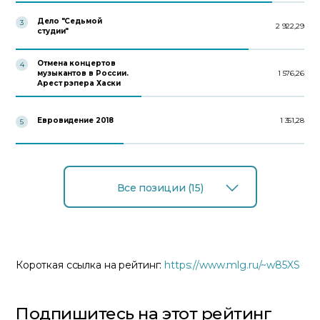
Дело "Седьмой
3
2 922,29
студии"
Отмена концертов
4
музыкантов в России.
1 576,26
Арест рэпера Хаски
Евровидение 2018
1 351,28
5
Все позиции (15)
Короткая ссылка на рейтинг:
https://www.mlg.ru/~w85XS
Подпишитесь на этот рейтинг