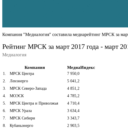
Компания "Медиалогия" составила медиарейтинг МРСК за март
Рейтинг МРСК за март 2017 года - март 20
Медиалогия
Компания
МедиаИндекс
1
.
МРСК Центра
7 950,0
2
.
Ленэнерго
5 041,2
3
.
МРСК Северо-Запада
4 851,2
4
.
МОЭСК
4 785,2
5
.
МРСК Центра и Приволжья
4 710,4
6
.
МРСК Урала
3 634,4
7
.
МРСК Сибири
3 343,7
8
.
Кубаньэнерго
2 903,5