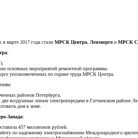
 в марте 2017 года стали
МРСК Центра
,
Ленэнерго
и
МРСК Се
тра
:
).
ции основных мероприятий ремонтной программы.
нкурсе уполномоченных по охране труда МРСК Центра.
тиям:
оченных районов Петербурга.
 две воздушные линии электропередачи в Гатчинском районе Лен
товить дом к зиме.
ро-Запада
:
оставила 457 миллионов рублей.
работу по надежному электроснабжению Международного арктич