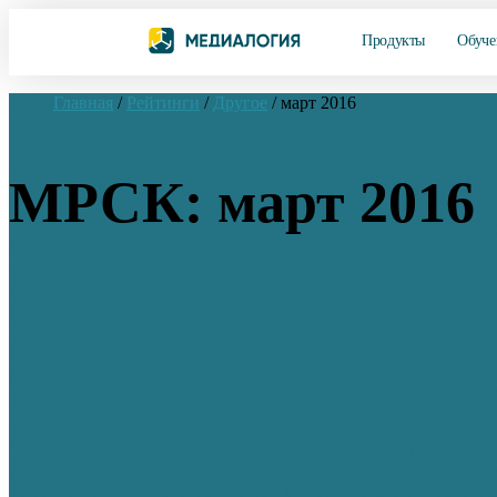
Продукты
Обуче
Главная
/
Рейтинги
/
Другое
/
март 2016
МРСК: март 2016