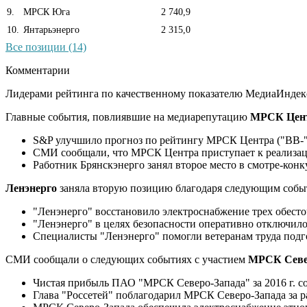
9
.
МРСК Юга
2 740,9
10
.
Янтарьэнерго
2 315,0
Все позиции (14)
Комментарии
Лидерами рейтинга по качественному показателю МедиаИндекс
Главные события, повлиявшие на медиарепутацию
МРСК Цен
S&P улучшило прогноз по рейтингу МРСК Центра ("ВВ-"
СМИ сообщали, что МРСК Центра приступает к реализа
Работник Брянскэнерго занял второе место в смотре-ко
Ленэнерго
заняла вторую позицию благодаря следующим собы
"Ленэнерго" восстановило электроснабжение трех обест
"Ленэнерго" в целях безопасности оперативно отключило
Специалисты "Ленэнерго" помогли ветеранам труда подго
СМИ сообщали о следующих событиях с участием
МРСК Севе
Чистая прибыль ПАО "МРСК Северо-Запада" за 2016 г. с
Глава "Россетей" поблагодарил МРСК Северо-Запада за 