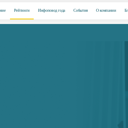
ние
Рейтинги
Инфоповод года
События
О компании
Б