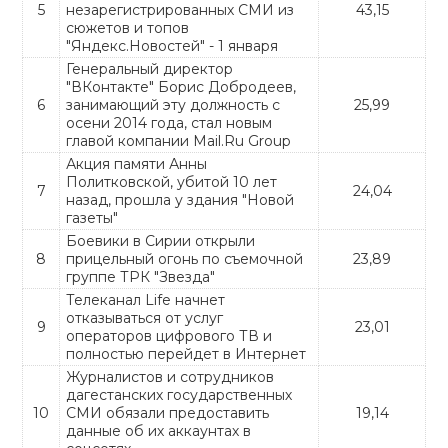
5
незарегистрированных СМИ из
43,15
сюжетов и топов
"Яндекс.Новостей" - 1 января
Генеральный директор
"ВКонтакте" Борис Добродеев,
6
занимающий эту должность с
25,99
осени 2014 года, стал новым
главой компании Mail.Ru Group
Акция памяти Анны
Политковской, убитой 10 лет
7
24,04
назад, прошла у здания "Новой
газеты"
Боевики в Сирии открыли
8
прицельный огонь по съемочной
23,89
группе ТРК "Звезда"
Телеканал Life начнет
отказываться от услуг
9
23,01
операторов цифрового ТВ и
полностью перейдет в Интернет
Журналистов и сотрудников
дагестанских государственных
10
СМИ обязали предоставить
19,14
данные об их аккаунтах в