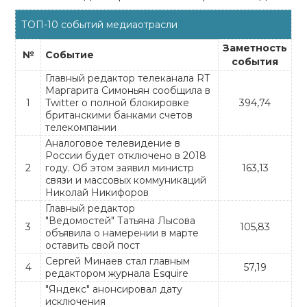
ТОП-10 событий медиаотрасли
Заметность
№
Событие
события
Главный редактор телеканала RT
Маргарита Симоньян сообщила в
1
Twitter о полной блокировке
394,74
британскими банками счетов
телекомпании
Аналоговое телевидение в
России будет отключено в 2018
2
году. Об этом заявил министр
163,13
связи и массовых коммуникаций
Николай Никифоров
Главный редактор
"Ведомостей" Татьяна Лысова
3
105,83
объявила о намерении в марте
оставить свой пост
Сергей Минаев стал главным
4
57,19
редактором журнала Esquire
"Яндекс" анонсировал дату
исключения