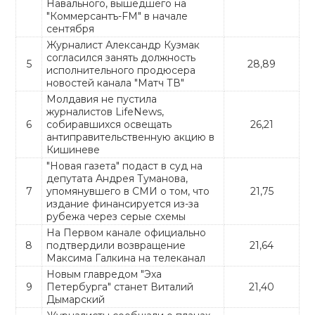
Навального, вышедшего на
"Коммерсантъ-FM" в начале
сентября
Журналист Александр Кузмак
согласился занять должность
5
28,89
исполнительного продюсера
новостей канала "Матч ТВ"
Молдавия не пустила
журналистов LifeNews,
6
собиравшихся освещать
26,21
антиправительственную акцию в
Кишиневе
"Новая газета" подаст в суд на
депутата Андрея Туманова,
7
упомянувшего в СМИ о том, что
21,75
издание финансируется из-за
рубежа через серые схемы
На Первом канале официально
8
подтвердили возвращение
21,64
Максима Галкина на телеканал
Новым главредом "Эха
9
Петербурга" станет Виталий
21,40
Дымарский