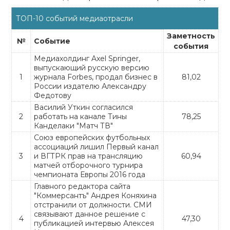
ТОП-10 событий медиаотрасли
Заметность
№
Событие
события
Медиахолдинг Axel Springer,
выпускающий русскую версию
1
журнала Forbes, продал бизнес в
81,02
России издателю Александру
Федотову
Василий Уткин согласился
2
работать на канале Тины
78,25
Канделаки "Матч ТВ"
Союз европейских футбольных
ассоциаций лишил Первый канал
3
и ВГТРК прав на трансляцию
60,94
матчей отборочного турнира
чемпионата Европы 2016 года
Главного редактора сайта
"Коммерсантъ" Андрея Коняхина
отстранили от должности. СМИ
связывают данное решение с
4
47,30
публикацией интервью Алексея