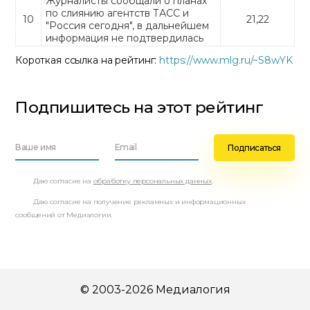
Журналисты сообщали о планах
по слиянию агентств ТАСС и
10
21,22
"Россия сегодня", в дальнейшем
информация не подтвердилась
Короткая ссылка на рейтинг:
https://www.mlg.ru/~S8wYK
Подпишитесь на этот рейтинг
Даю согласие на
обработку персональных данных
.
Даю согласие на получение рекламных и информационных
сообщений от Медиалогии.
© 2003-2026 Медиалогия