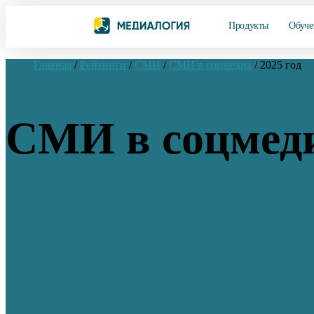
Продукты
Обуче
Главная
/
Рейтинги
/
СМИ
/
СМИ в соцмедиа
/
2025 год
СМИ в соцмеди