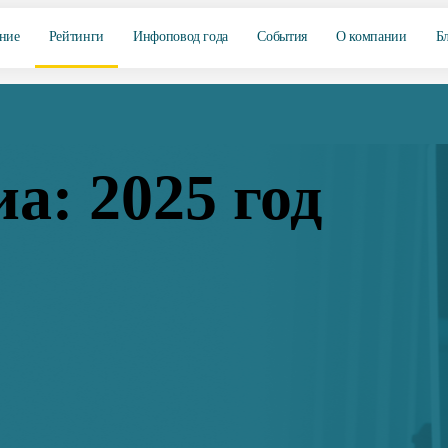
ние
Рейтинги
Инфоповод года
События
О компании
Б
а: 2025 год