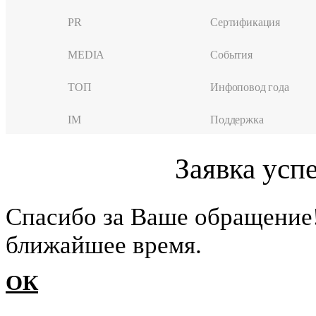
PR
Сертификация
MEDIA
События
ТОП
Инфоповод года
IM
Поддержка
Заявка усп
Cпасибо за Ваше обращение
ближайшее время.
ОК