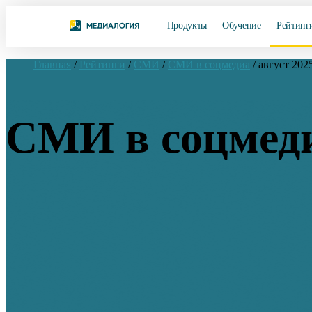
Продукты
Обучение
Рейтинг
Главная
/
Рейтинги
/
СМИ
/
СМИ в соцмедиа
/
август 202
СМИ в соцмеди