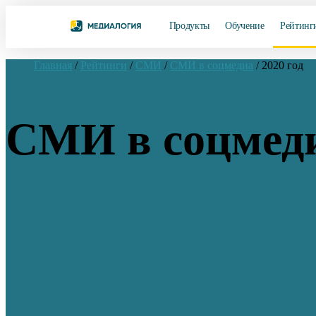
Продукты
Обучение
Рейтинг
Главная
/
Рейтинги
/
СМИ
/
СМИ в соцмедиа
/
2020 год
СМИ в соцмеди