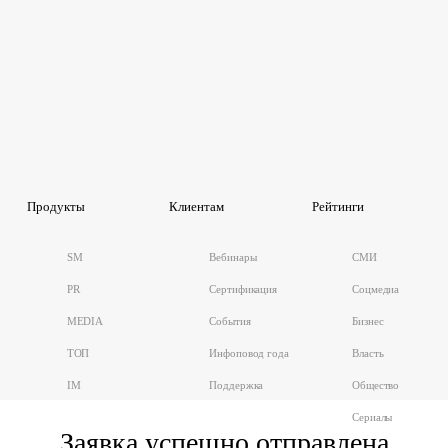
Продукты
Клиентам
Рейтинги
SM
Вебинары
СМИ
PR
Сертификация
Соцмедиа
MEDIA
События
Бизнес
ТОП
Инфоповод года
Власть
IM
Поддержка
Общество
Сериалы
Заявка успешно отправлена