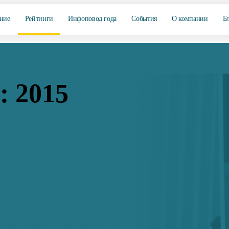
ние
Рейтинги
Инфоповод года
События
О компании
Б
: 2015