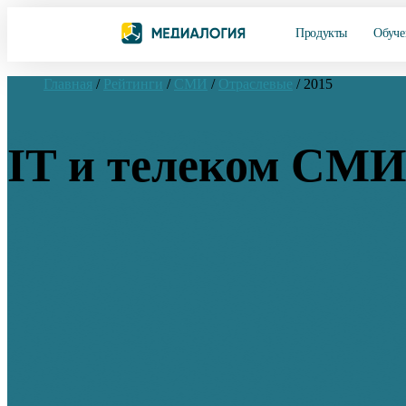
Продукты
Обуче
Главная
/
Рейтинги
/
СМИ
/
Отраслевые
/
2015
IT и телеком СМИ