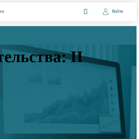
лог
Войти
ельства: II