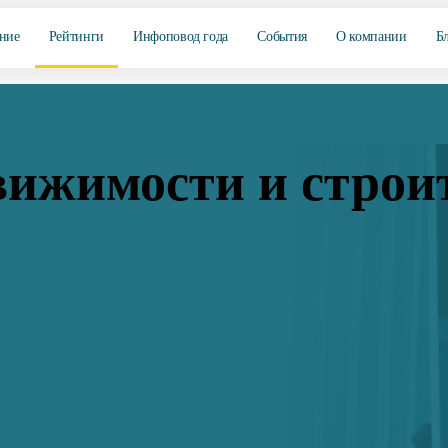
ние
Рейтинги
Инфоповод года
События
О компании
Б
ижимости и строит