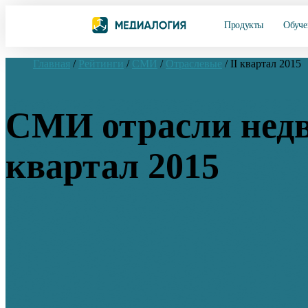
Продукты
Обуче
Главная
/
Рейтинги
/
СМИ
/
Отраслевые
/
II квартал 2015
СМИ отрасли недв
квартал 2015