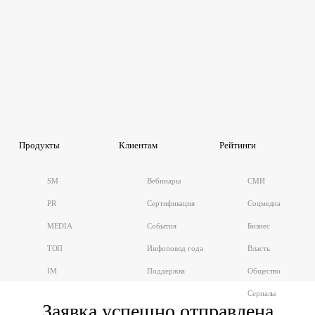
Продукты
Клиентам
Рейтинги
SM
Вебинары
СМИ
PR
Сертификация
Соцмедиа
MEDIA
События
Бизнес
ТОП
Инфоповод года
Власть
IM
Поддержка
Общество
Сериалы
Заявка успешно отправлена