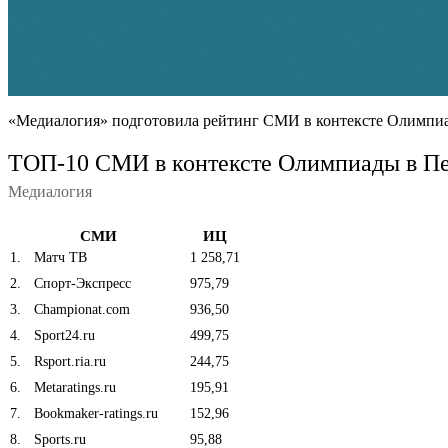
«Медиалогия» подготовила рейтинг СМИ в контексте Олимпиа
ТОП-10 СМИ в контексте Олимпиады в Пек
Медиалогия
СМИ
ИЦ
1
.
Матч ТВ
1 258,71
2
.
Спорт-Экспресс
975,79
3
.
Сhampionat.com
936,50
4
.
Sport24.ru
499,75
5
.
Rsport.ria.ru
244,75
6
.
Metaratings.ru
195,91
7
.
Bookmaker-ratings.ru
152,96
8
.
Sports.ru
95,88