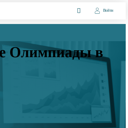
Войти
те Олимпиады в