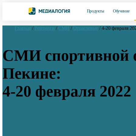
Продукты
Обучение
Главная
/
Рейтинги
/
СМИ
/
Отраслевые
/
4-20 февраля 20
СМИ спортивной о
Пекине:
4-20 февраля 2022