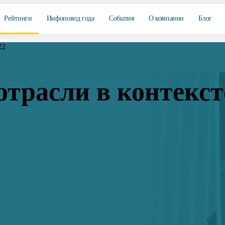
Рейтинги
Инфоповод года
События
О компании
Блог
22
трасли в контекс