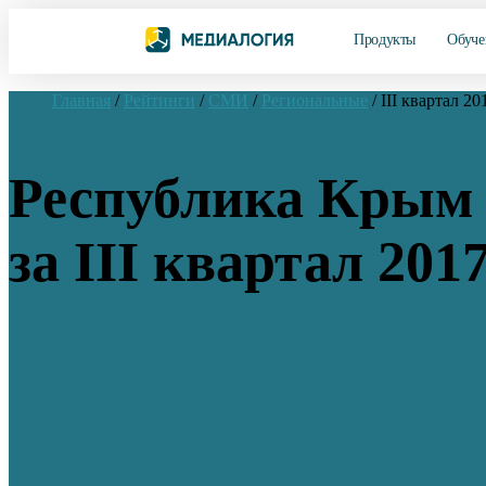
Продукты
Обуче
Главная
/
Рейтинги
/
СМИ
/
Региональные
/
III квартал 20
Республика Крым 
за III квартал 201