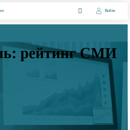
лог
Войти
ль: рейтинг СМИ