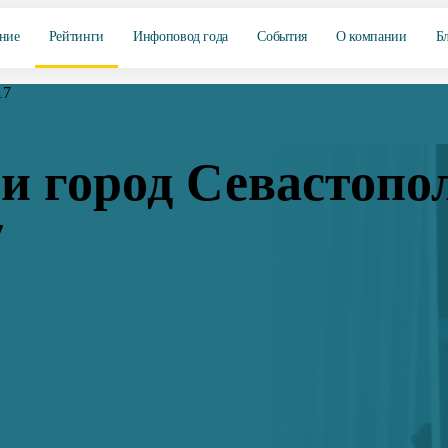
ние
Рейтинги
Инфоповод года
События
О компании
Б
17
и город Севастопо
7