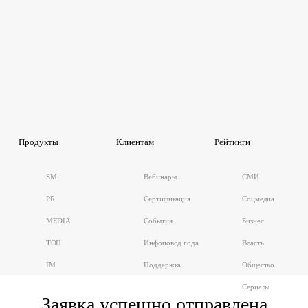
Продукты
Клиентам
Рейтинги
SM
Вебинары
СМИ
PR
Сертификация
Соцмедиа
MEDIA
События
Бизнес
ТОП
Инфоповод года
Власть
IM
Поддержка
Общество
Сериалы
Заявка успешно отправлена