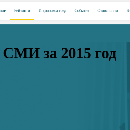
ние
Рейтинги
Инфоповод года
События
О компании
Б
 СМИ за 2015 год