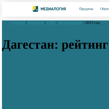
Продукты
Обуче
Главная
/
Рейтинги
/
СМИ
/
Региональные
/
2015 год
Дагестан: рейтинг