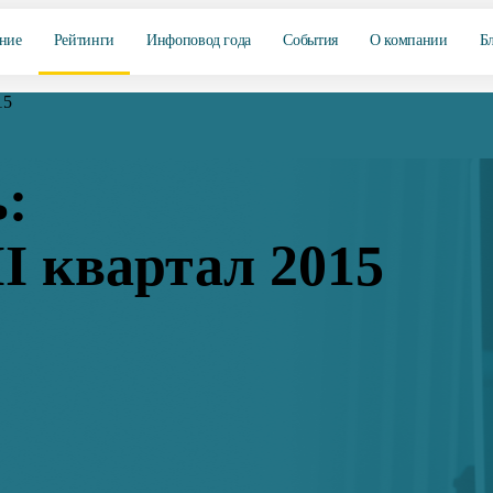
ние
Рейтинги
Инфоповод года
События
О компании
Б
15
:
I квартал 2015