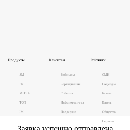
Продукты
Клиентам
Рейтинги
SM
Вебинары
СМИ
PR
Сертификация
Соцмедиа
MEDIA
События
Бизнес
ТОП
Инфоповод года
Власть
IM
Поддержка
Общество
Сериалы
Заявка успешно отправлена