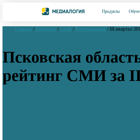
Продукты
Обуче
Главная
/
Рейтинги
/
СМИ
/
Региональные
/
III квартал 20
Псковская область
рейтинг СМИ за II