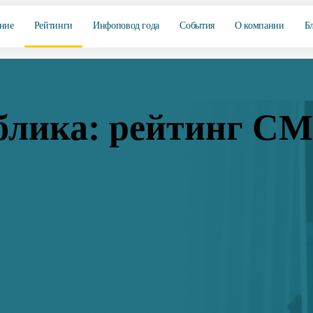
ние
Рейтинги
Инфоповод года
События
О компании
Б
блика: рейтинг СМИ