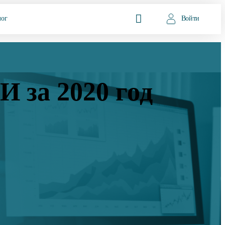
лог
Войти
 за 2020 год