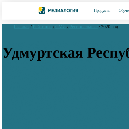
Продукты
Обуче
Главная
/
Рейтинги
/
СМИ
/
Региональные
/
2020 год
Удмуртская Респу