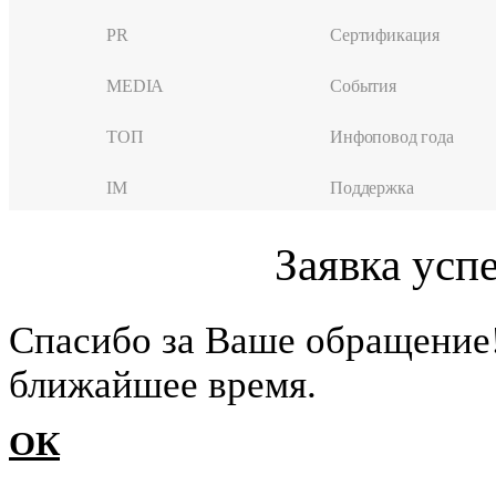
PR
Сертификация
MEDIA
События
ТОП
Инфоповод года
IM
Поддержка
Заявка усп
Cпасибо за Ваше обращение
ближайшее время.
ОК