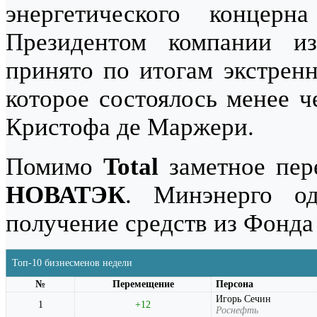
энергетического концер
Президентом компании и
принято по итогам экстренн
которое состоялось менее ч
Кристофа де Маржери.
Помимо
Total
заметное пер
НОВАТЭК
. Минэнерго о
получение средств из Фонда
Топ-10 бизнесменов недели
№
Перемещение
Персона
Игорь Сечин
1
+12
Роснефть