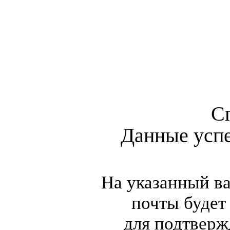
С
Данные усп
На указанный в
почты будет
для подтверж