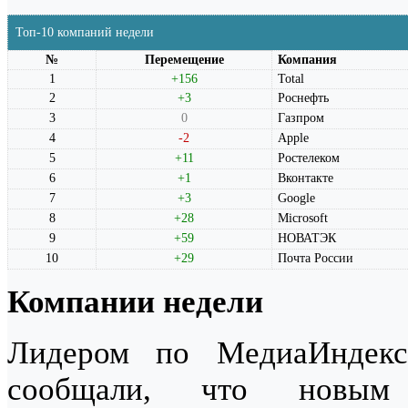
Топ-10 компаний недели
№
Перемещение
Компания
1
+156
Total
2
+3
Роснефть
3
0
Газпром
4
-2
Apple
5
+11
Ростелеком
6
+1
Вконтакте
7
+3
Google
8
+28
Microsoft
9
+59
НОВАТЭК
10
+29
Почта России
Компании недели
Лидером по МедиаИндек
сообщали, что новым 