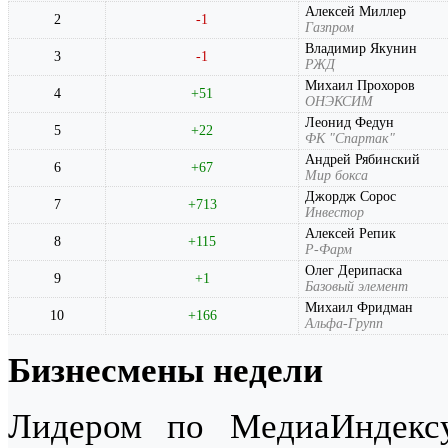
Алексей Миллер
2
-1
Газпром
Владимир Якунин
3
-1
РЖД
Михаил Прохоров
4
+51
ОНЭКСИМ
Леонид Федун
5
+22
ФК "Спартак"
Андрей Рябинский
6
+67
Мир бокса
Джордж Сорос
7
+713
Инвестор
Алексей Репик
8
+115
Р-Фарм
Олег Дерипаска
9
+1
Базовый элемент
Михаил Фридман
10
+166
Альфа-Групп
Бизнесмены недели
Лидером по МедиаИндекс