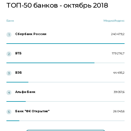
ТОП-50 банков - октябрь 2018
Банк
МедиаИндекс
Сбербанк России
240 479,2
1
ВТБ
179 276,7
2
ВЭБ
44 493,2
3
Альфа-Банк
39 057,6
4
Банк "ФК Открытие"
26 043,6
5