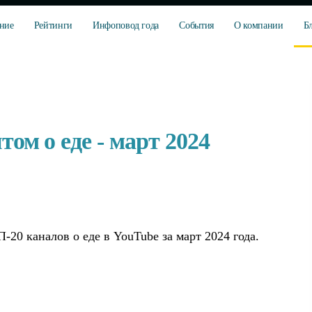
ние
Рейтинги
Инфоповод года
События
О компании
Б
ом о еде - март 2024
20 каналов о еде в YouTube за март 2024 года.