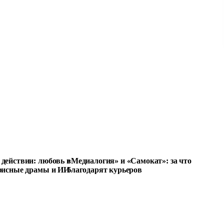
действии: любовь в
«Медиалогия» и «Самокат»: за что
фисные драмы и ИИ-
благодарят курьеров