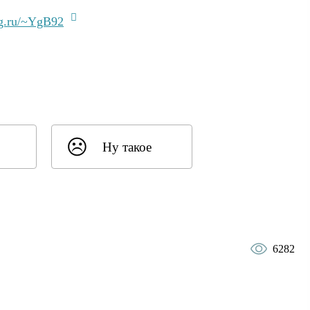
lg.ru/~YgB92
Ну такое
6282