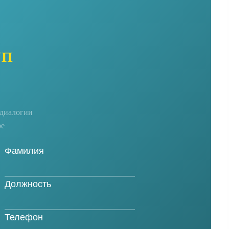
УП
едиалогии
ре