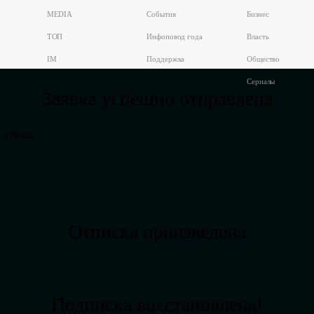
MEDIA
События
Бизнес
ТОП
Инфоповод года
Власть
IM
Поддержка
Общество
Сериалы
Заявка успешно отправлена
 время.
Отписка произведена
Подписка восстановлена!