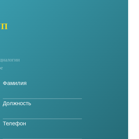
УП
едиалогии
ре