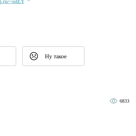
g.ru/~sitEY
Ну такое
6833