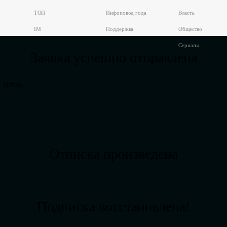
ТОП
Инфоповод года
Власть
IM
Поддержка
Общество
Сериалы
Заявка успешно отправлена
 время.
Отписка произведена
Подписка восстановлена!