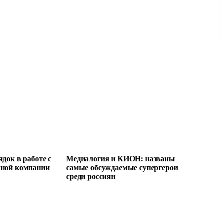
док в работе с
Медиалогия и КИОН: названы
пной компании
самые обсуждаемые супергерои
среди россиян