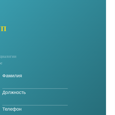
УП
едиалогии
ре