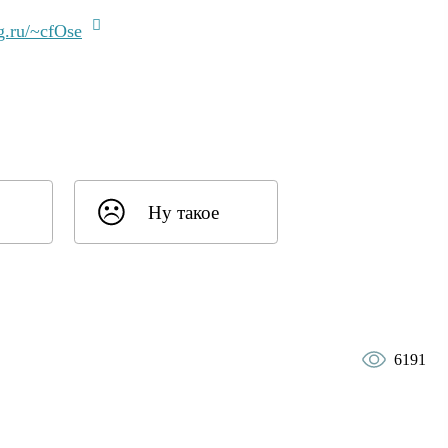
g.ru/~cfOse
Ну такое
6191