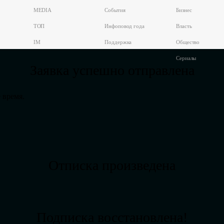
MEDIA
События
Бизнес
ТОП
Инфоповод года
Власть
IM
Поддержка
Общество
Сериалы
Заявка успешно отправлена
 время.
Отписка произведена
Подписка восстановлена!