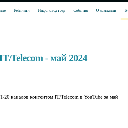
ние
Рейтинги
Инфоповод года
События
О компании
Б
T/Telecom - май 2024
-20 каналов контентом IT/Telecom в YouTube за май