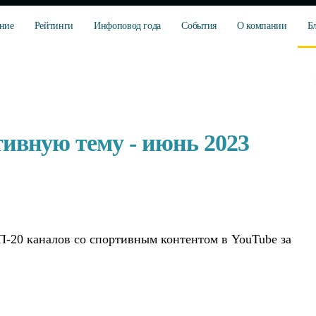
ние
Рейтинги
Инфоповод года
События
О компании
Б
ивную тему - июнь 2023
-20 каналов со спортивным контентом в YouTube за