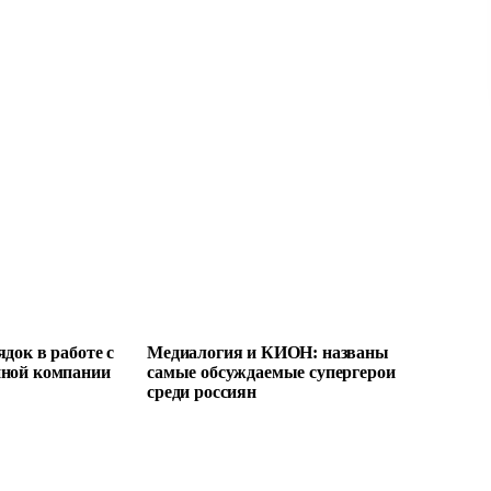
док в работе с
Медиалогия и КИОН: названы
пной компании
самые обсуждаемые супергерои
среди россиян