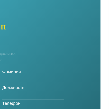
УП
едиалогии
ре