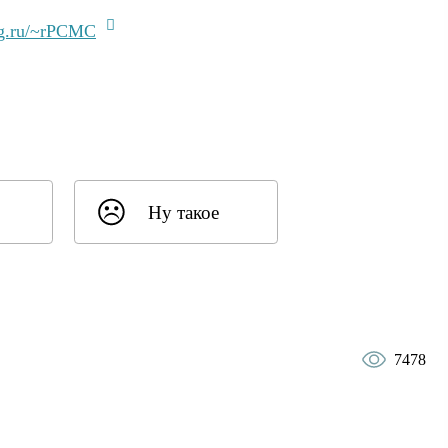
lg.ru/~rPCMC
Ну такое
7478