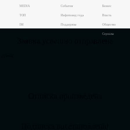
MEDIA
События
Бизнес
ТОП
Инфоповод года
Власть
IM
Поддержка
Общество
Сериалы
Заявка успешно отправлена
 время.
Отписка произведена
Подписка восстановлена!