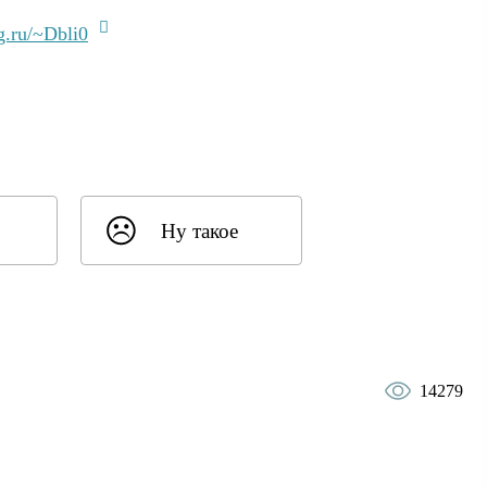
g.ru/~Dbli0
Ну такое
14279