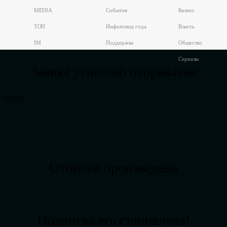
MEDIA
События
Бизнес
ТОП
Инфоповод года
Власть
IM
Поддержка
Общество
Сериалы
Заявка успешно отправлена
 время.
Отписка произведена
Подписка восстановлена!