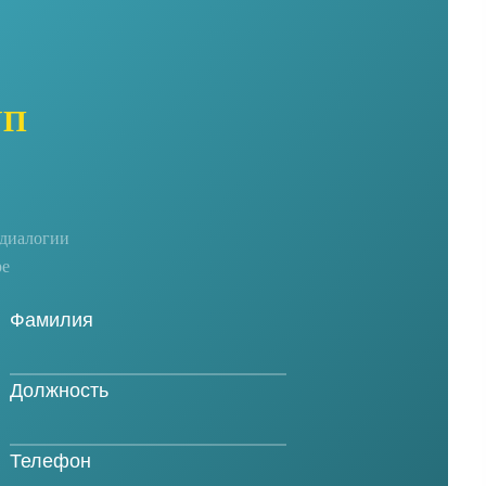
УП
едиалогии
ре