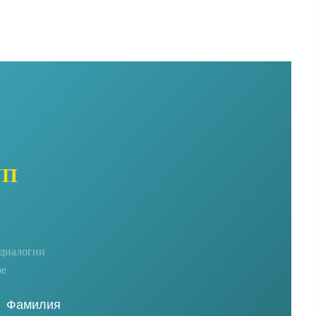
УП
едиалогии
ре