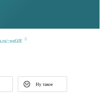
lg.ru/~wnQJF
Ну такое