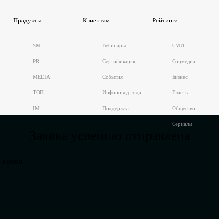
Продукты
Клиентам
Рейтинги
SM
Вебинары
СМИ
PR
Сертификация
Соцмедиа
MEDIA
События
Бизнес
ТОП
Инфоповод года
Власть
IM
Поддержка
Общество
Сериалы
Заявка успешно отправлена
 время.