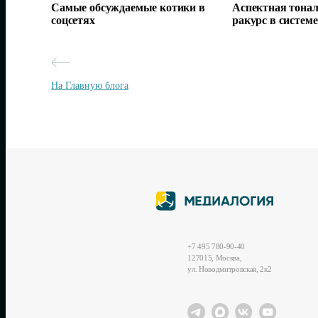
Самые обсуждаемые котики в
Аспектная тонал
соцсетях
ракурс в систем
На Главную блога
+7 495 780-90-40
127015, Москва,
ул. Новодмитровская, 2к2