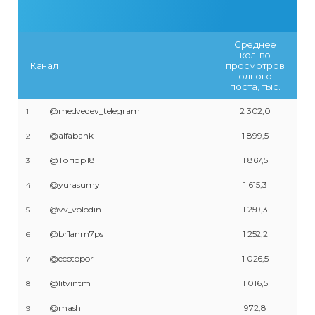
Среднее
кол-во
Канал
просмотров
одного
поста, тыс.
@medvedev_telegram
2 302,0
1
@alfabank
1 899,5
2
@Топор18
1 867,5
3
@yurasumy
1 615,3
4
@vv_volodin
1 259,3
5
@br1anm7ps
1 252,2
6
@ecotopor
1 026,5
7
@litvintm
1 016,5
8
@mash
972,8
9