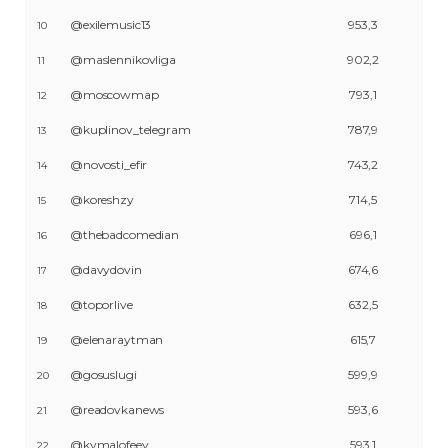
@exilemusic13
953,3
10
@maslennikovliga
902,2
11
@moscowmap
793,1
12
@kuplinov_telegram
787,9
13
@novosti_efir
743,2
14
@koreshzy
714,5
15
@thebadcomedian
696,1
16
@davydovin
674,6
17
@toporlive
632,5
18
@elenaraytman
615,7
19
@gosuslugi
599,9
20
@readovkanews
593,6
21
@kvmalofeev
593,1
22