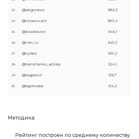
@sergonews
586,5
23
@moscowach
583,4
24
@bazabazon
546,1
25
@rian_ru
545,2
26
@cybers
539,2
27
@nemchenko_actress
524,1
28
@bigpencil
516,7
29
@egorkreed
514,2
30
Методика:
Рейтинг построен по среднему количеству