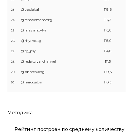
@yaplakal
118,6
23
@femalememestg
116,3
24
@mashmoyka
116,0
25
@rhymestg
115,0
26
@tg_psy
114,8
27
@redakciya_channel
111,5
28
@bbbreaking
110,5
29
@hardgabar
110,3
30
Методика:
Рейтинг построен по среднему количеству