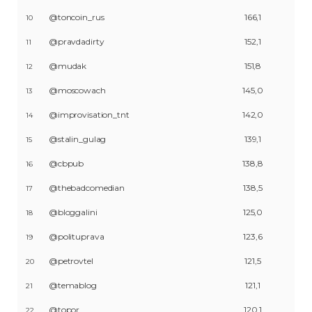
@toncoin_rus
166,1
10
@pravdadirty
152,1
11
@mudak
151,8
12
@moscowach
145,0
13
@improvisation_tnt
142,0
14
@stalin_gulag
139,1
15
@cbpub
138,8
16
@thebadcomedian
138,5
17
@bloggalini
125,0
18
@polituprava
123,6
19
@petrovtel
121,5
20
@temablog
121,1
21
@topor
120,1
22