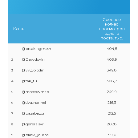
Среднее
кол-во
Канал
просмотров
одного
поста, тыс.
@breakingmash
404,5
1
@DavydovIn
403,9
2
@vv_volodin
349,8
3
@fak_tu
308,7
4
@moscowmap
249,9
5
@dvachannel
216,3
6
@bazabazon
212,5
7
@generalsvr
207,8
8
@black_journall
199,0
9