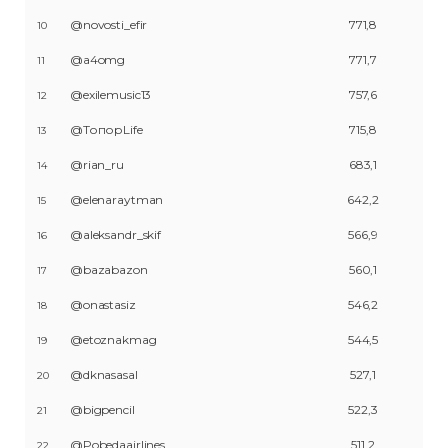
@novosti_efir
771,8
10
@a4omg
771,7
11
@exilemusic13
757,6
12
@ТопорLife
715,8
13
@rian_ru
683,1
14
@elenaraytman
642,2
15
@aleksandr_skif
566,9
16
@bazabazon
560,1
17
@onastasiz
546,2
18
@etoznakmag
544,5
19
@dknasasal
527,1
20
@bigpencil
522,3
21
@Pobedaairlines
511,2
22