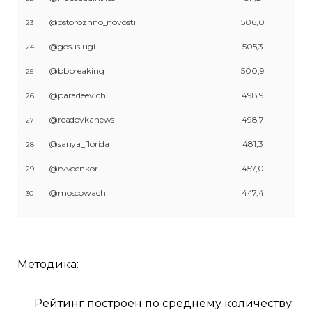
@ostorozhno_novosti
506,0
23
@gosuslugi
505,3
24
@bbbreaking
500,9
25
@paradeevich
498,9
26
@readovkanews
498,7
27
@sanya_florida
481,3
28
@rvvoenkor
457,0
29
@moscowach
447,4
30
Методика:
Рейтинг построен по среднему количеству