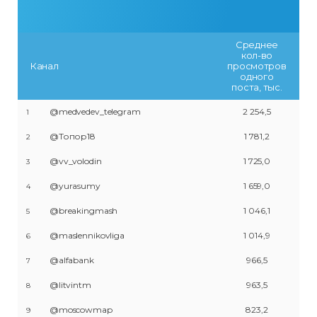
Среднее
кол-во
Канал
просмотров
одного
поста, тыс.
@medvedev_telegram
2 254,5
1
@Топор18
1 781,2
2
@vv_volodin
1 725,0
3
@yurasumy
1 659,0
4
@breakingmash
1 046,1
5
@maslennikovliga
1 014,9
6
@alfabank
966,5
7
@litvintm
963,5
8
@moscowmap
823,2
9