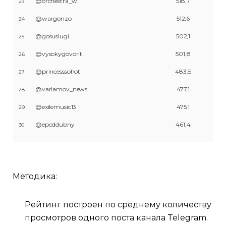
@orchestra_w
518,7
23
@wargonzo
512,6
24
@gosuslugi
502,1
25
@vysokygovorit
501,8
26
@princesssohot
483,5
27
@varlamov_news
477,1
28
@exilemusic13
475,1
29
@epoddubny
461,4
30
Методика:
Рейтинг построен по среднему количеству
просмотров одного поста канала Telegram.