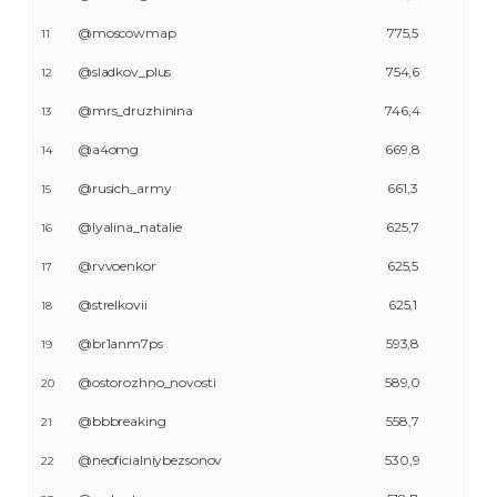
@moscowmap
775,5
11
@sladkov_plus
754,6
12
@mrs_druzhinina
746,4
13
@a4omg
669,8
14
@rusich_army
661,3
15
@lyalina_natalie
625,7
16
@rvvoenkor
625,5
17
@strelkovii
625,1
18
@br1anm7ps
593,8
19
@ostorozhno_novosti
589,0
20
@bbbreaking
558,7
21
@neoficialniybezsonov
530,9
22