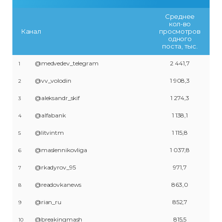
Среднее
кол-во
Канал
просмотров
одного
поста, тыс.
@medvedev_telegram
2 441,7
1
@vv_volodin
1 908,3
2
@aleksandr_skif
1 274,3
3
@alfabank
1 138,1
4
@litvintm
1 115,8
5
@maslennikovliga
1 037,8
6
@rkadyrov_95
971,7
7
@readovkanews
863,0
8
@rian_ru
852,7
9
@breakingmash
815,5
10