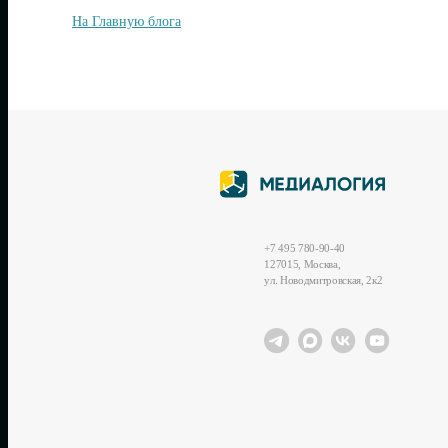
На Главную блога
+7 495 780-90-40
127015, Москва,
ул. Новодмитровская, 2к2