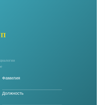
УП
едиалогии
ре