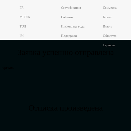
PR
Сертификация
Соцмедиа
MEDIA
События
Бизнес
ТОП
Инфоповод года
Власть
IM
Поддержка
Общество
Сериалы
Заявка успешно отправлена
 время.
Отписка произведена