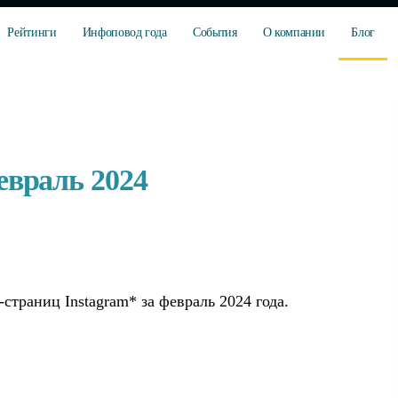
Рейтинги
Инфоповод года
События
О компании
Блог
евраль 2024
траниц Instagram* за февраль 2024 года.