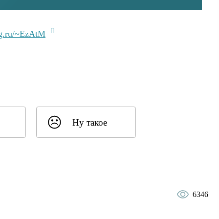
lg.ru/~EzAtM
Ну такое
6346