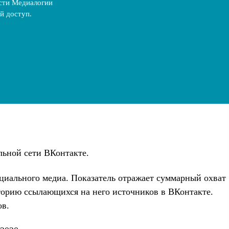
сти Медиалогии
й доступ.
льной сети ВКонтакте.
оциального медиа. Показатель отражает суммарный охват
торию ссылающихся на него источников в ВКонтакте.
ов.