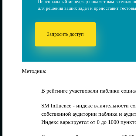
Персональный менеджер покажет вам возможно
для решения ваших задач и предоставит тестовы
Запросить доступ
Методика:
В рейтинге участвовали паблики социа
SM Influence - индекс влиятельности с
собственной аудитории паблика и ауди
Индекс варьируется от 0 до 1000 пункт