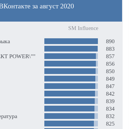
ВКонтакте за август 2020
SM Influence
зыка
890
883
ЕКТ POWER\""
857
856
850
849
847
842
839
834
ература
832
825