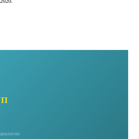
2020.
УП
едиалогии