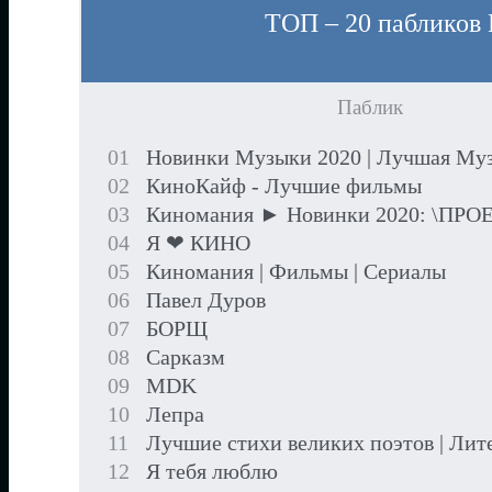
ТОП – 20 пабликов 
Паблик
01
Новинки Музыки 2020 | Лучшая Му
02
КиноКайф - Лучшие фильмы
03
Киномания ► Новинки 2020: \ПРО
04
Я ❤ КИНО
05
Киномания | Фильмы | Сериалы
06
Павел Дуров
07
БОРЩ
08
Сарказм
09
MDK
10
Лепра
11
Лучшие стихи великих поэтов | Лит
12
Я тебя люблю