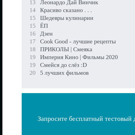
13
Леонардо Дай Винчик
14
Красиво сказано . . .
15
Шедевры кулинарии
15
ЁП
16
Дзен
17
Cook Good - лучшие рецепты
18
ПРИКОЛЫ | Смеяка
19
Империя Кино | Фильмы 2020
19
Смейся до слёз :D
20
5 лучших фильмов
Запросите бесплатный тестовый 