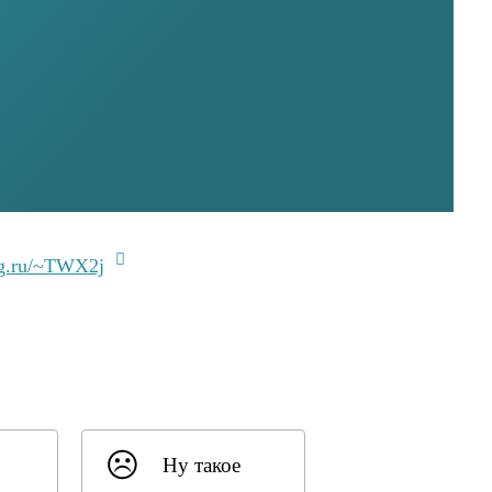
lg.ru/~TWX2j
Ну такое