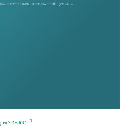
ных и информационных сообщений от
g.ru/~0Ed0O