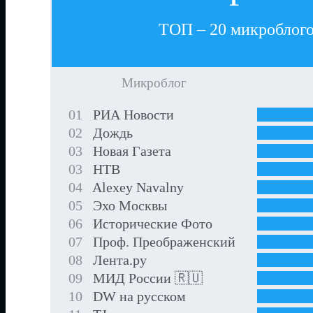
ТОП – 20 микроблогов
Микроблог
01
РИА Новости
02
Дождь
03
Новая Газета
03
НТВ
04
Alexey Navalny
05
Эхо Москвы
06
Исторические Фото
07
Проф. Преображенский
08
Лента.ру
09
МИД России 🇷🇺
10
DW на русском