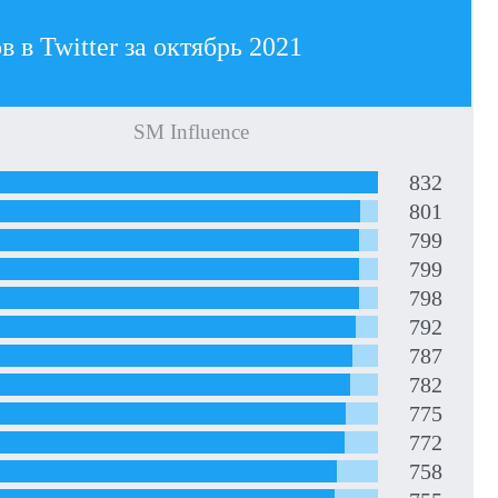
 в Twitter за октябрь 2021
SM Influence
832
801
799
799
798
792
787
782
775
772
758