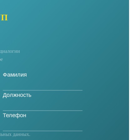
УП
едиалогии
ре
льных данных
.