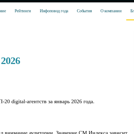
ние
Рейтинги
Инфоповод года
События
О компании
Б
 2026
0 digital-агентств за январь 2026 года.
ил внимание аудитории. Значение СМ Индекса зависит