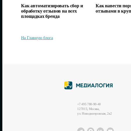
Как автоматизировать сбор и
Как навести поря
обработку отзывов на всех
отзывами в кру
площадках бренда
На Главную блога
+7 495 780-90-40
127015, Москва,
ул. Новодмитровская, 2к2