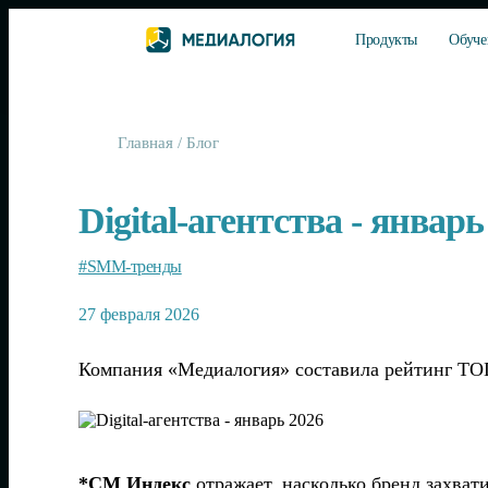
Продукты
Обуче
Главная
/
Блог
Digital-агентства - январь
#SMM-тренды
27 февраля 2026
Компания «Медиалогия» составила рейтинг ТОП-2
*СМ Индекс
отражает, насколько бренд захват