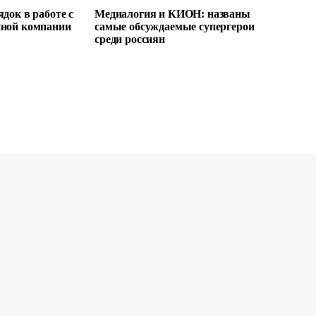
док в работе с
Медиалогия и КИОН: названы
пной компании
самые обсуждаемые супергерои
среди россиян