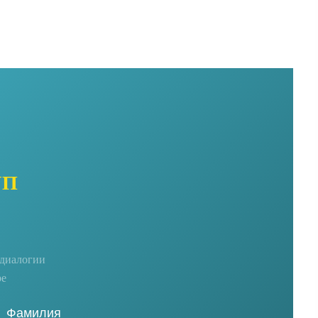
УП
едиалогии
ре