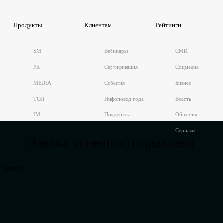
Продукты
Клиентам
Рейтинги
SM
Вебинары
СМИ
PR
Сертификация
Соцмедиа
MEDIA
События
Бизнес
ТОП
Инфоповод года
Власть
IM
Поддержка
Общество
Сериалы
Заявка успешно отправлена
 время.