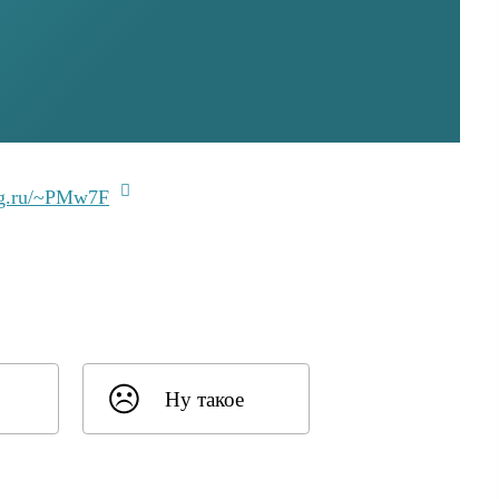
lg.ru/~PMw7F
Ну такое