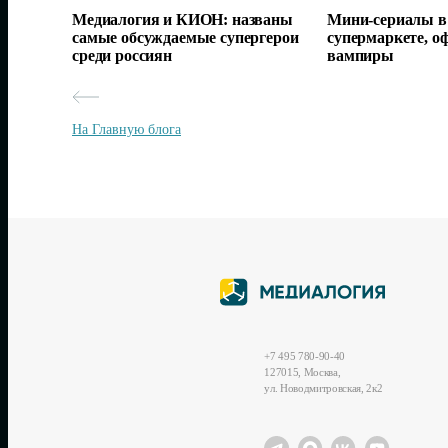
Медиалогия и КИОН: названы
Мини-сериалы в 
самые обсуждаемые супергерои
супермаркете, о
среди россиян
вампиры
На Главную блога
+7 495 780-90-40
127015, Москва,
ул. Новодмитровская, 2к2