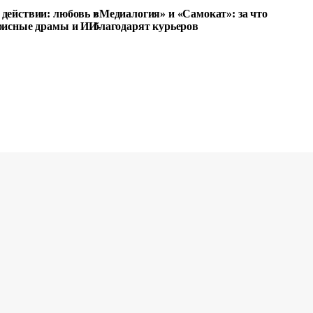
действии: любовь в
«Медиалогия» и «Самокат»: за что
фисные драмы и ИИ-
благодарят курьеров