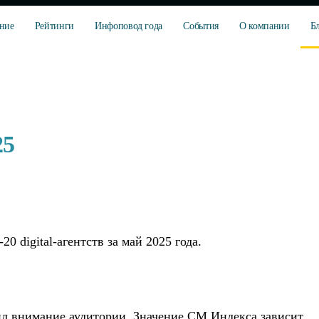
ние
Рейтинги
Инфоповод года
События
О компании
Б
25
 digital-агентств за май 2025 года.
ил внимание аудитории. Значение СМ Индекса зависит