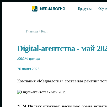
Продукты
Обуче
Главная
/
Блог
Digital-агентства - май 20
#SMM-тренды
26 июня 2025
Компания «Медиалогия» составила рейтинг топ-20
*СМ Индекс
отражает, насколько бренд захват