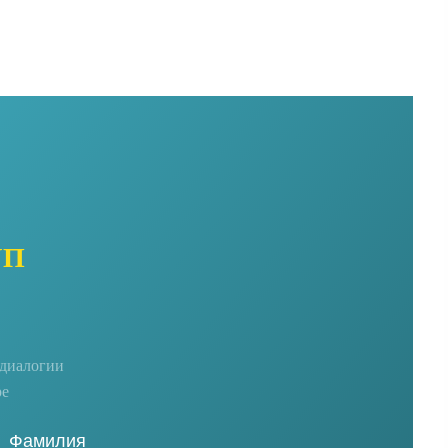
УП
едиалогии
ре