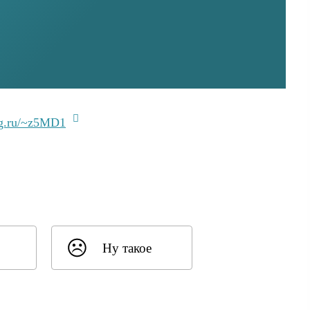
lg.ru/~z5MD1
Ну такое