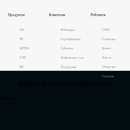
Продукты
Клиентам
Рейтинги
SM
Вебинары
СМИ
PR
Сертификация
Соцмедиа
MEDIA
События
Бизнес
ТОП
Инфоповод года
Власть
IM
Поддержка
Общество
Сериалы
Заявка успешно отправлена
 время.