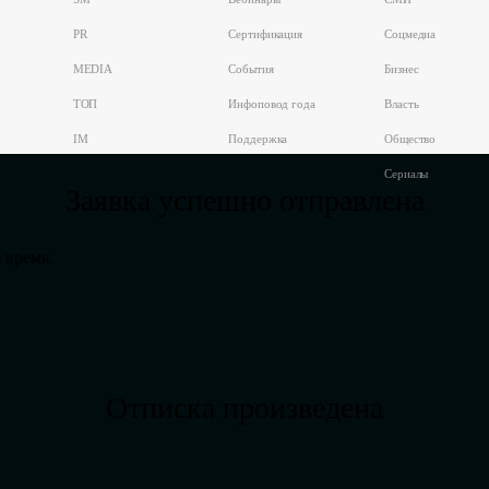
PR
Сертификация
Соцмедиа
MEDIA
События
Бизнес
ТОП
Инфоповод года
Власть
IM
Поддержка
Общество
Сериалы
Заявка успешно отправлена
 время.
Отписка произведена