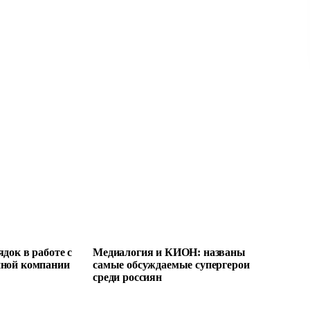
док в работе с
Медиалогия и КИОН: названы
пной компании
самые обсуждаемые супергерои
среди россиян