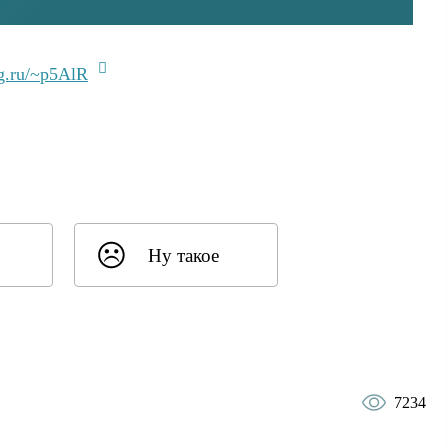
g.ru/~p5AlR
Ну такое
7234