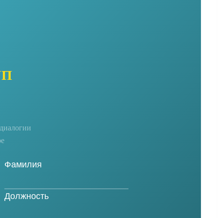
УП
едиалогии
ре