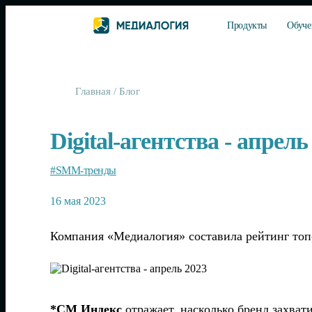
Продукты
Обуче
Главная
/
Блог
Digital-агентства - апрель
#SMM-тренды
16 мая 2023
Компания «Медиалогия» составила рейтинг топ-20
*СМ Индекс
отражает, насколько бренд захват