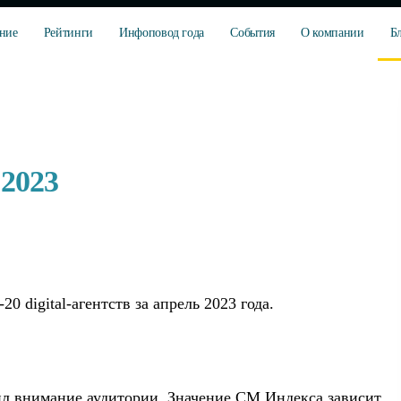
ние
Рейтинги
Инфоповод года
События
О компании
Б
 2023
 digital-агентств за апрель 2023 года.
ил внимание аудитории. Значение СМ Индекса зависит