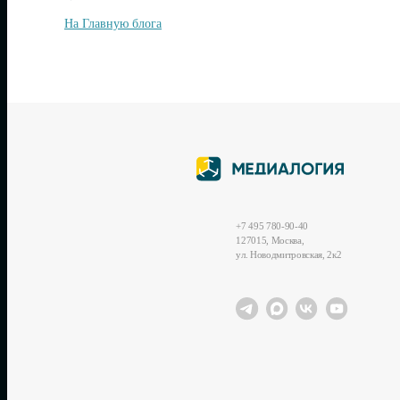
На Главную блога
+7 495 780-90-40
127015, Москва,
ул. Новодмитровская, 2к2