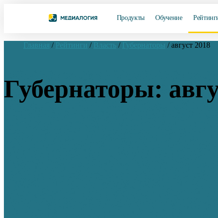
Продукты
Обучение
Рейтинг
Главная
/
Рейтинги
/
Власть
/
Губернаторы
/
август 2018
Губернаторы: авгу