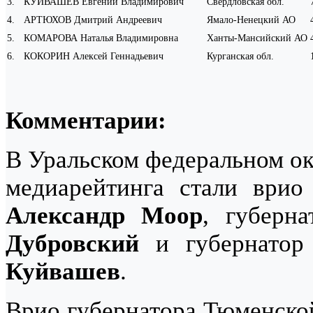
3
.
КУЙВАШЕВ Евгений Владимирович
Свердловская обл.
4
.
АРТЮХОВ Дмитрий Андреевич
Ямало-Ненецкий АО
5
.
КОМАРОВА Наталья Владимировна
Ханты-Мансийский АО
6
.
КОКОРИН Алексей Геннадьевич
Курганская обл.
Комментарии:
В Уральском федеральном ок
медиарейтинга стали врио
Александр Моор
, губерн
Дубровский
и губернатор
Куйвашев
.
Врио губернатора Тюменско