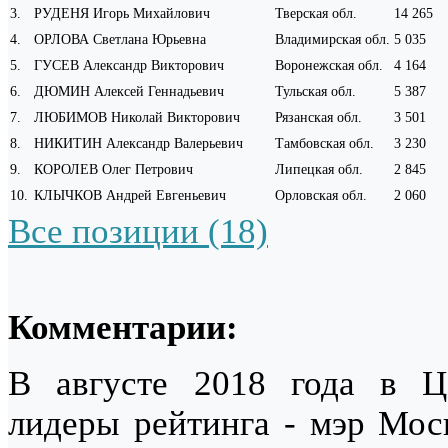
3
.
РУДЕНЯ Игорь Михайлович
Тверская обл.
14 265
4
.
ОРЛОВА Светлана Юрьевна
Владимирская обл.
5 035
5
.
ГУСЕВ Александр Викторович
Воронежская обл.
4 164
6
.
ДЮМИН Алексей Геннадьевич
Тульская обл.
5 387
7
.
ЛЮБИМОВ Николай Викторович
Рязанская обл.
3 501
8
.
НИКИТИН Александр Валерьевич
Тамбовская обл.
3 230
9
.
КОРОЛЕВ Олег Петрович
Липецкая обл.
2 845
10
.
КЛЫЧКОВ Андрей Евгеньевич
Орловская обл.
2 060
Все позиции (18)
Комментарии:
В августе 2018 года в Ц
лидеры рейтинга - мэр Мо