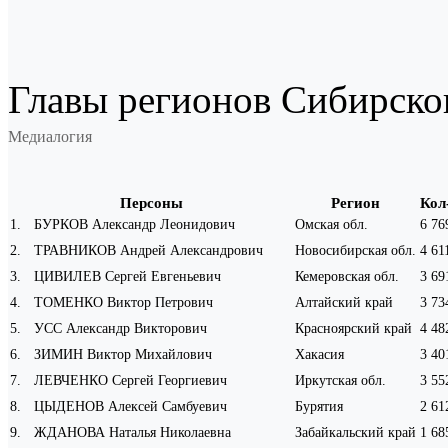
Главы регионов Сибирског
Медиалогия
Персоны
Регион
Кол
1
.
БУРКОВ Александр Леонидович
Омская обл.
6 76
2
.
ТРАВНИКОВ Андрей Александрович
Новосибирская обл.
4 61
3
.
ЦИВИЛЕВ Сергей Евгеньевич
Кемеровская обл.
3 69
4
.
ТОМЕНКО Виктор Петрович
Алтайский край
3 73
5
.
УСС Александр Викторович
Красноярский край
4 48
6
.
ЗИМИН Виктор Михайлович
Хакасия
3 40
7
.
ЛЕВЧЕНКО Сергей Георгиевич
Иркутская обл.
3 55
8
.
ЦЫДЕНОВ Алексей Самбуевич
Бурятия
2 61
9
.
ЖДАНОВА Наталья Николаевна
Забайкальский край
1 68