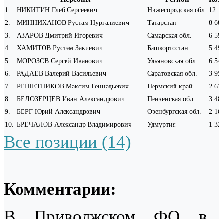
1
.
НИКИТИН Глеб Сергеевич
Нижегородская обл.
12 
2
.
МИННИХАНОВ Рустам Нургалиевич
Татарстан
8 6
3
.
АЗАРОВ Дмитрий Игоревич
Самарская обл.
6 5
4
.
ХАМИТОВ Рустэм Закиевич
Башкортостан
5 4
5
.
МОРОЗОВ Сергей Иванович
Ульяновская обл.
6 5
6
.
РАДАЕВ Валерий Васильевич
Саратовская обл.
3 9
7
.
РЕШЕТНИКОВ Максим Геннадьевич
Пермский край
2 6
8
.
БЕЛОЗЕРЦЕВ Иван Александрович
Пензенская обл.
3 4
9
.
БЕРГ Юрий Александрович
Оренбургская обл.
2 1
10
.
БРЕЧАЛОВ Александр Владимирович
Удмуртия
1 3
Все позиции (14)
Комментарии:
В Приволжском ФО в а