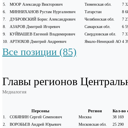
5
.
МООР Александр Викторович
Тюменская обл.
7 3
6
.
МИННИХАНОВ Рустам Нургалиевич
Татарстан
8 6
7
.
ДУБРОВСКИЙ Борис Александрович
Челябинская обл.
7 2
8
.
АЗАРОВ Дмитрий Игоревич
Самарская обл.
6 5
9
.
КУЙВАШЕВ Евгений Владимирович
Свердловская обл.
7 3
10
.
АРТЮХОВ Дмитрий Андреевич
Ямало-Ненецкий АО
4 3
Все позиции (85)
Главы регионов Центральн
Медиалогия
Персоны
Регион
Кол-во
1
.
СОБЯНИН Сергей Семенович
Москва
38 169
2
.
ВОРОБЬЕВ Андрей Юрьевич
Московская обл.
25 290