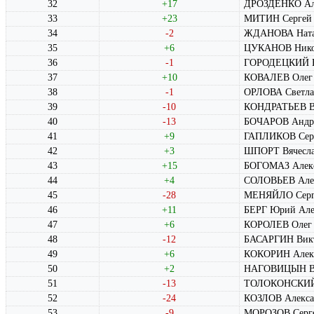
32
+17
ДРОЗДЕНКО Ал
33
+23
МИТИН Сергей 
34
-2
ЖДАНОВА Натал
35
+6
ЦУКАНОВ Никол
36
-1
ГОРОДЕЦКИЙ В
37
+10
КОВАЛЕВ Олег 
38
-1
ОРЛОВА Светла
39
-10
КОНДРАТЬЕВ В
40
-13
БОЧАРОВ Андр
41
+9
ГАПЛИКОВ Серг
42
+3
ШПОРТ Вячесла
43
+15
БОГОМАЗ Алекс
44
+4
СОЛОВЬЕВ Алек
45
-28
МЕНЯЙЛО Серг
46
+11
БЕРГ Юрий Але
47
+6
КОРОЛЕВ Олег 
48
-12
БАСАРГИН Викт
49
+6
КОКОРИН Алекс
50
+2
НАГОВИЦЫН Вя
51
-13
ТОЛОКОНСКИЙ 
52
-24
КОЗЛОВ Алекса
53
-9
МОРОЗОВ Серге