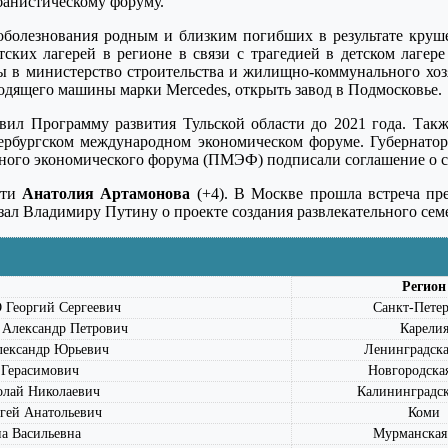
банистическому форуму.
болезнования родным и близким погибших в результате круше
ских лагерей в регионе в связи с трагедией в детском лаге
 в министерство строительства и жилищно-коммунального хозя
водящего машины марки Mercedes, открыть завод в Подмосковье.
вил Программу развития Тульской области до 2021 года. Такж
бургском международном экономическом форуме. Губернатор 
ого экономического форума (ПМЭФ) подписали соглашение о сот
сти
Анатолия Артамонова
(+4). В Москве прошла встреча п
зал Владимиру Путину о проекте создания развлекательного сем
Регион
еоргий Сергеевич
Санкт-Петер
лександр Петрович
Карели
ександр Юрьевич
Ленинградска
Герасимович
Новгородская
ай Николаевич
Калининградск
ей Анатольевич
Коми
 Васильевна
Мурманская