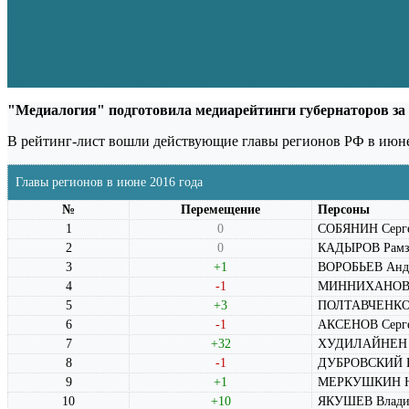
"Медиалогия" подготовила медиарейтинги губернаторов за 
В рейтинг-лист вошли действующие главы регионов РФ в июне
Главы регионов в июне 2016 года
№
Перемещение
Персоны
1
0
СОБЯНИН Серге
2
0
КАДЫРОВ Рамз
3
+1
ВОРОБЬЕВ Анд
4
-1
МИННИХАНОВ Р
5
+3
ПОЛТАВЧЕНКО Г
6
-1
АКСЕНОВ Серге
7
+32
ХУДИЛАЙНЕН А
8
-1
ДУБРОВСКИЙ Бо
9
+1
МЕРКУШКИН Ни
10
+10
ЯКУШЕВ Влади