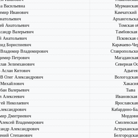
 Васильевна
Мурманская
мир Иванович
Камчатский
натольевич
Архангельска
й Анатольевич
Томская о
андр Валерьевич
Тамбовская 
 Анатольевич
Псковская 
ид Бориспиевич
Карачаево-Че
ладимир Владимирович
Ставропольск
имир Петрович
Магаданская
лав Зелимханович
Северная Ос
слан Китович
Адыгея
Олег Александрович
Вологодская
 Михайлович
Хакаси
ан Валерьевич
Тыва
 Алексеевич
Ивановская 
ей Николаевич
Ярославская
ександрович
Кабардино-Ба
мир Дмитриевич
Мордови
лексей Владимирович
Смоленская 
ндр Александрович
Астраханская
ний Степанович
Белгородская