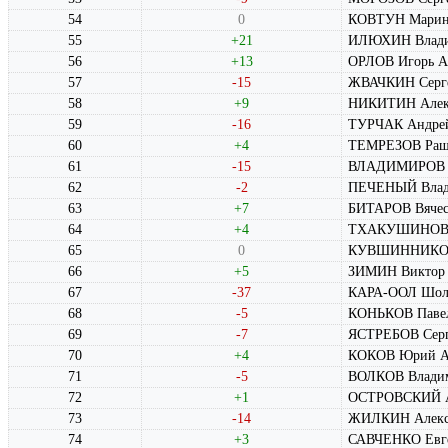
54
0
КОВТУН Марина
55
+21
ИЛЮХИН Влади
56
+13
ОРЛОВ Игорь А
57
-15
ЖВАЧКИН Серге
58
+9
НИКИТИН Алекс
59
-16
ТУРЧАК Андрей
60
+4
ТЕМРЕЗОВ Раш
61
-15
ВЛАДИМИРОВ В
62
-2
ПЕЧЕНЫЙ Влад
63
+7
БИТАРОВ Вячес
64
+4
ТХАКУШИНОВ А
65
0
КУВШИННИКОВ 
66
+5
ЗИМИН Виктор
67
-37
КАРА-ООЛ Шолб
68
-5
КОНЬКОВ Павел
69
-7
ЯСТРЕБОВ Серг
70
+4
КОКОВ Юрий Ал
71
-5
ВОЛКОВ Влади
72
+1
ОСТРОВСКИЙ А
73
-14
ЖИЛКИН Алекса
74
+3
САВЧЕНКО Евге