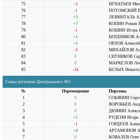
75
-3
ИГНАТЬЕВ Миха
76
-1
ПОТОМСКИЙ Ва
77
+3
ЛЕВИНТАЛЬ Але
78
+7
КОПИН Роман В
79
-1
КОШИН Игорь 
80
+1
БЕРДНИКОВ Але
81
+1
ОРЛОВ Алексей
82
-3
МИХАЙЛОВ Але
83
0
СИТНИКОВ Серг
84
0
МАРКЕЛОВ Лео
85
-34
БЕЛЫХ Никита
Главы регионов Центрального ФО
№
Перемещение
Персоны
1
0
СОБЯНИН Серге
2
0
ВОРОБЬЕВ Анд
3
0
ДЮМИН Алексей
4
+1
РУДЕНЯ Игорь 
5
-1
ГОРДЕЕВ Алекс
6
+4
АРТАМОНОВ Ан
7
0
КОВАЛЕВ Олег 