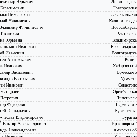
ександр Юрьевич
Ленинградска
Герасимович
Новгородская
ья Николаевна
Забайкальски
ай Николаевич
Калининградск
ладимир Филиппович
Новосибирска
Иванович
Рязанская 
на Юрьевна
Владимирская
ениамин Иванович
Краснодарски
ей Иванович
Волгоградска
ей Анатольевич
Коми
в Иванович
Хабаровский
андр Васильевич
Брянская о
сандр Васильевич
Удмурти
ей Иванович
Севастопо
ксандрович
Оренбургская
Петрович
Липецкая о
ор Федорович
Пермский 
ей Геннадьевич
Курганская 
чеслав Владимирович
Бурятия
Виктор Александрович
Красноярски
ндр Александрович
Амурская об
й Иванович
Ульяновская