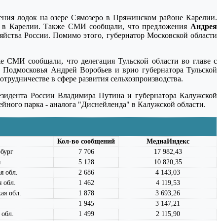
ния лодок на озере Сямозеро в Пряжинском районе Карелии.
ре в Карелии. Также СМИ сообщали, что предложения
Андрея
йства России. Помимо этого, губернатор Московской области
е СМИ сообщали, что делегация Тульской области во главе с
Подмосковья Андрей Воробьев и врио губернатора Тульской
рудничестве в сфере развития сельхозпроизводства.
резидента России Владимира Путина и губернатора Калужской
ейного парка - аналога "Диснейленда" в Калужской области.
Кол-во сообщений
МедиаИндекс
бург
7 706
17 982,43
я
5 128
10 820,35
я обл.
2 686
4 143,03
 обл.
1 462
4 119,53
ая обл.
1 878
3 693,26
1 945
3 147,21
 обл.
1 499
2 115,90