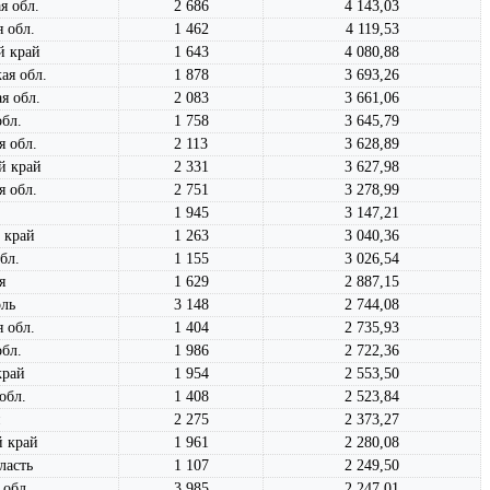
я обл.
2 686
4 143,03
 обл.
1 462
4 119,53
й край
1 643
4 080,88
ая обл.
1 878
3 693,26
я обл.
2 083
3 661,06
обл.
1 758
3 645,79
 обл.
2 113
3 628,89
й край
2 331
3 627,98
я обл.
2 751
3 278,99
1 945
3 147,21
 край
1 263
3 040,36
бл.
1 155
3 026,54
я
1 629
2 887,15
ль
3 148
2 744,08
 обл.
1 404
2 735,93
бл.
1 986
2 722,36
край
1 954
2 553,50
обл.
1 408
2 523,84
2 275
2 373,27
й край
1 961
2 280,08
ласть
1 107
2 249,50
 обл.
3 985
2 247,01