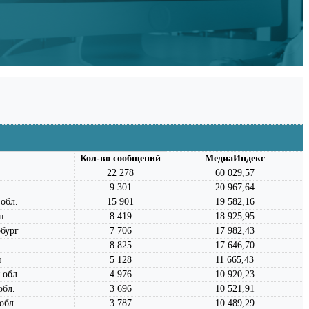
Кол-во сообщений
МедиаИндекс
22 278
60 029,57
9 301
20 967,64
обл.
15 901
19 582,16
н
8 419
18 925,95
бург
7 706
17 982,43
8 825
17 646,70
я
5 128
11 665,43
 обл.
4 976
10 920,23
обл.
3 696
10 521,91
обл.
3 787
10 489,29