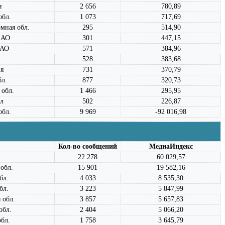
я
2 656
780,89
обл.
1 073
717,69
мная обл.
295
514,90
 АО
301
447,15
 АО
571
384,96
528
383,68
я
731
370,79
бл.
877
320,73
 обл.
1 466
295,95
л
502
226,87
обл.
9 969
-92 016,98
Кол-во сообщений
МедиаИндекс
22 278
60 029,57
обл.
15 901
19 582,16
бл.
4 033
8 535,30
бл.
3 223
5 847,99
 обл.
3 857
5 657,83
обл.
2 404
5 066,20
обл.
1 758
3 645,79