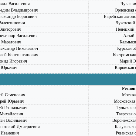
ил Васильевич
Чуваши
дим Владимирович
Орловская 
ксандр Борисович
Еврейская автоно
алентинович
Чукотский
Викторович
Ненецкий
ксандр Васильевич
Алтай
 Маратович
Калмыки
ксандр Николаевич
Курская о
ей Константинович
Костромская
нид Игоревич
Марий Э
 Юрьевич
Кировская 
Регион
й Семенович
Москва
рей Юрьевич
Московская 
 Геннадьевич
Тульская о
Михайлович
Тверская о
ей Васильевич
Воронежская
атолий Дмитриевич
Калужская 
Иванович
Рязанская 