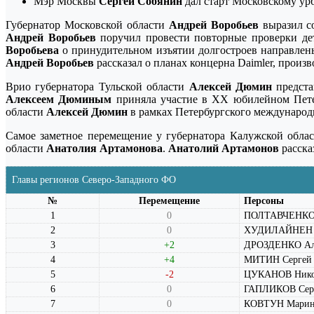
Мэр Москвы
Сергей Собянин
дал старт Московскому ур
Губернатор Московской области
Андрей Воробьев
выразил со
Андрей Воробьев
поручил провести повторные проверки дет
Воробьева
о принудительном изъятии долгостроев направлены
Андрей Воробьев
рассказал о планах концерна Daimler, произ
Врио губернатора Тульской области
Алексей Дюмин
предста
Алексеем Дюминым
приняла участие в XX юбилейном Петер
области
Алексей Дюмин
в рамках Петербургского международн
Самое заметное перемещение у губернатора Калужской обла
области
Анатолия Артамонова
.
Анатолий Артамонов
расска
Главы регионов Северо-Западного ФО
№
Перемещение
Персоны
1
0
ПОЛТАВЧЕНКО Г
2
0
ХУДИЛАЙНЕН А
3
+2
ДРОЗДЕНКО Ал
4
+4
МИТИН Сергей 
5
-2
ЦУКАНОВ Никол
6
0
ГАПЛИКОВ Серг
7
0
КОВТУН Марина