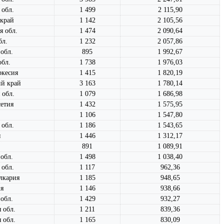
 обл.
1 499
2 115,90
 край
1 142
2 105,56
я обл.
1 474
2 090,64
бл.
1 232
2 057,86
обл.
895
1 992,67
обл.
1 738
1 976,03
ркесия
1 415
1 820,19
ий край
3 163
1 780,14
 обл.
1 079
1 686,98
етия
1 432
1 575,95
1 106
1 547,80
 обл.
1 186
1 543,65
я
1 446
1 312,17
891
1 089,91
обл.
1 498
1 038,40
 обл.
1 117
962,36
лкария
1 185
948,65
я
1 146
938,66
обл.
1 429
932,27
 обл.
1 211
839,36
 обл.
1 165
830,09