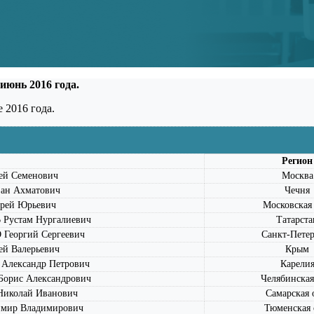
июнь 2016 года.
 2016 года.
Регион
й Семенович
Москва
ан Ахматович
Чечня
рей Юрьевич
Московская 
устам Нургалиевич
Татарста
еоргий Сергеевич
Санкт-Петер
й Валерьевич
Крым
лександр Петрович
Карели
рис Александрович
Челябинская
колай Иванович
Самарская 
мир Владимирович
Тюменская 