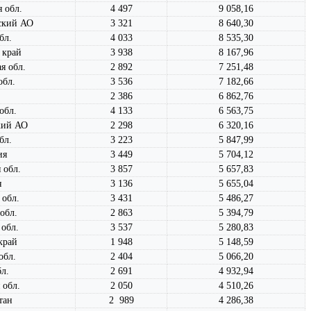
 обл.
4 497
9 058,16
ский АО
3 321
8 640,30
бл.
4 033
8 535,30
 край
3 938
8 167,96
я обл.
2 892
7 251,48
обл.
3 536
7 182,66
2 386
6 862,76
обл.
4 133
6 563,75
кий АО
2 298
6 320,16
бл.
3 223
5 847,99
ия
3 449
5 704,12
 обл.
3 857
5 657,83
н
3 136
5 655,04
 обл.
3 431
5 486,27
обл.
2 863
5 394,79
 обл.
3 537
5 280,83
край
1 948
5 148,59
обл.
2 404
5 066,20
л.
2 691
4 932,94
 обл.
2 050
4 510,26
тан
2 989
4 286,38