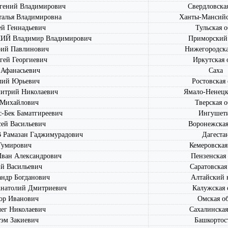
ений Владимирович
Свердловская
лья Владимировна
Ханты-Мансий
 Геннадьевич
Тульская о
 Владимир Владимирович
Приморский
ий Павлинович
Нижегородска
ей Георгиевич
Иркутская 
Афанасьевич
Саха
лий Юрьевич
Ростовская 
трий Николаевич
Ямало-Ненец
Михайлович
Тверская о
Бек Баматгиреевич
Ингушет
ей Васильевич
Воронежская
Рамазан Гаджимурадович
Дагеста
умирович
Кемеровская
ан Александрович
Пензенская 
й Васильевич
Саратовская
ндр Богданович
Алтайский 
атолий Дмитриевич
Калужская 
р Иванович
Омская об
г Николаевич
Сахалинская
м Закиевич
Башкортос