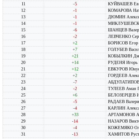
11
-5
КУЙВАШЕВ Евг
12
-1
КОМАРОВА Ната
13
-1
ДЮМИН Алексей
14
-1
МИКЛУШЕВСКИЙ
15
-6
ШАНЦЕВ Валер
16
-2
ЛЕВЧЕНКО Серг
17
+2
БОРИСОВ Егор 
18
+7
ГОЛУБЕВ Васи
19
+21
КОБЫЛКИН Дми
20
+14
РУДЕНЯ Игорь 
21
+12
ЕВКУРОВ Юнус-
22
+2
ГОРДЕЕВ Алекс
23
-7
АБДУЛАТИПОВ 
24
-2
ТУЛЕЕВ Аман Г
25
+6
БЕЛОЗЕРЦЕВ Ив
26
-5
РАДАЕВ Валери
27
-4
КАРЛИН Алекса
28
+33
АРТАМОНОВ Ан
29
-14
НАЗАРОВ Викто
30
-4
КОЖЕМЯКО Оле
31
-13
ХАМИТОВ Рустэ