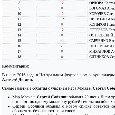
8
-2
ОРЛОВА Светла
9
0
БОГОМАЗ Алекс
10
-2
КОРОЛЕВ Олег 
11
+2
НИКИТИН Алекс
12
0
КОНЬКОВ Павел
13
-2
ЯСТРЕБОВ Серг
14
0
ОСТРОВСКИЙ А
15
+1
САВЧЕНКО Евге
16
-1
ПОТОМСКИЙ Ва
17
0
МИХАЙЛОВ Але
18
0
СИТНИКОВ Серг
Комментарии:
В июне 2016 года в Центральном федеральном округе лидер
Алексей Дюмин
.
Самые заметные события с участием мэра Москвы
Сергея Соб
Мэр Москвы
Сергей Собянин
объявил 20 июня Днем тра
выплатят по одному миллиону рублей семьям погибших в 
Сергей Собянин
объявил о новом списке объектов са
обеспечить безопасность при сносе.