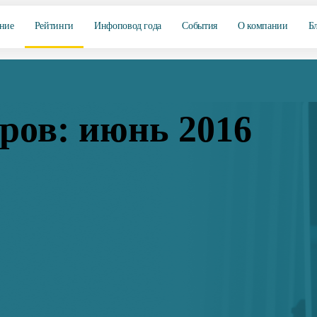
ние
Рейтинги
Инфоповод года
События
О компании
Б
ров: июнь 2016