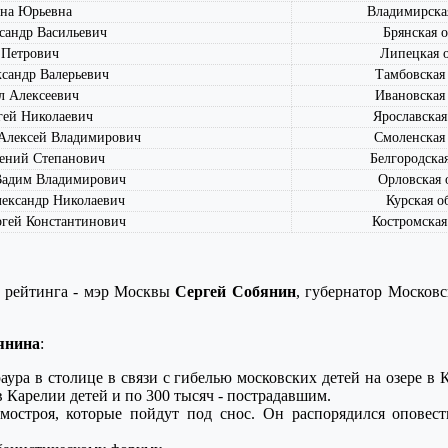
на Юрьевна
Владимирская
андр Васильевич
Брянская о
Петрович
Липецкая о
андр Валерьевич
Тамбовская 
 Алексеевич
Ивановская 
ей Николаевич
Ярославская
лексей Владимирович
Смоленская 
ний Степанович
Белгородская
дим Владимирович
Орловская 
ксандр Николаевич
Курская о
ей Константинович
Костромская
ы рейтинга - мэр Москвы
Сергей Собянин
, губернатор Москов
янина
:
ура в столице в связи с гибелью московских детей на озере в
Карелии детей и по 300 тысяч - пострадавшим.
мостроя, которые пойдут под снос. Он распорядился оповес