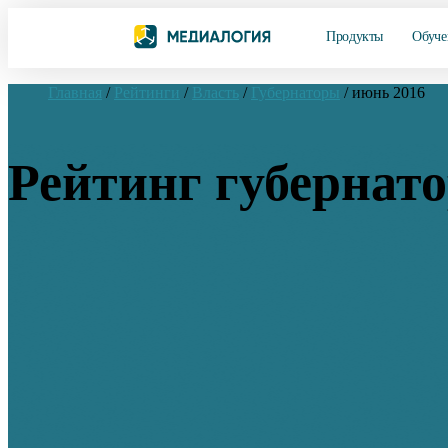
Продукты
Обуче
Главная
/
Рейтинги
/
Власть
/
Губернаторы
/
июнь 2016
Рейтинг губернато