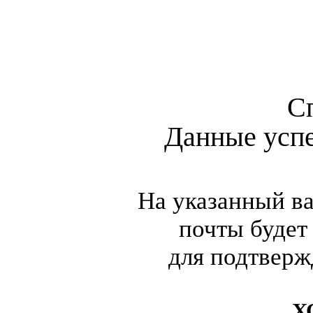
С
Данные усп
На указанный в
почты будет
для подтверж
Х