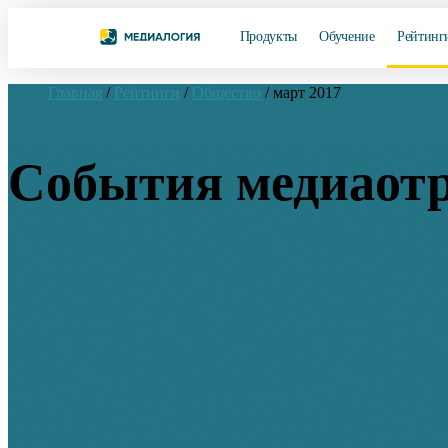
Продукты
Обучение
Рейтинг
Главная
/
Рейтинги
/
Общество
/
март 2017
События медиаотр