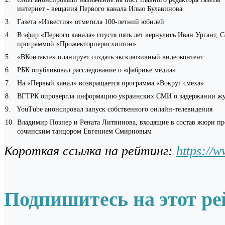
интернет - вещания Первого канала Илью Булавинова
3
.
Газета «Известия» отметила 100-летний юбилей
4
.
В эфир «Первого канала» спустя пять лет вернулись Иван Ургант, 
программой «Прожекторперисхилтон»
5
.
«ВКонтакте» планирует создать эксклюзивный видеоконтент
6
.
РБК опубликовал расследование о «фабрике медиа»
7
.
На «Первый канал» возвращается программа «Вокруг смеха»
8
.
ВГТРК опровергла информацию украинских СМИ о задержании журн
9
.
YouTube анонсировал запуск собственного онлайн-телевидения
10
.
Владимир Познер и Рената Литвинова, входящие в состав жюри про
сочинским танцором Евгением Смирновым
Короткая ссылка на рейтинг:
https://
Подпишитесь на этот ре