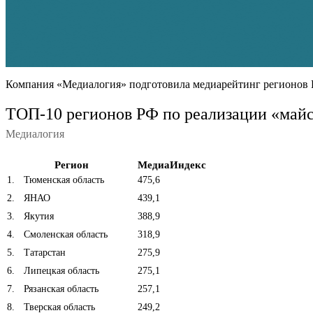
Компания «Медиалогия» подготовила медиарейтинг регионов 
ТОП-10 регионов РФ по реализации «майск
Медиалогия
Регион
МедиаИндекс
1
.
Тюменская область
475,6
2
.
ЯНАО
439,1
3
.
Якутия
388,9
4
.
Смоленская область
318,9
5
.
Татарстан
275,9
6
.
Липецкая область
275,1
7
.
Рязанская область
257,1
8
.
Тверская область
249,2