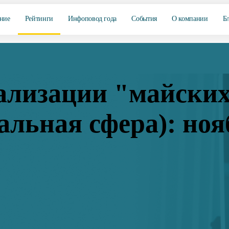
ние
Рейтинги
Инфоповод года
События
О компании
Б
ализации "майских
альная сфера): ноя