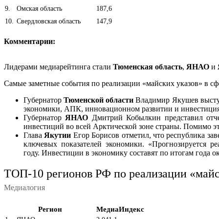
9
.
Омская область
187,6
10
.
Свердловская область
147,9
Комментарии:
Лидерами медиарейтинга стали
Тюменская область
,
ЯНАО
и
Самые заметные события по реализации «майских указов» в сф
Губернатор
Тюменской области
Владимир Якушев выступи
экономики, АПК, инновационном развитии и инвестици
Губернатор
ЯНАО
Дмитрий Кобылкин представил отчет
инвестиций во всей Арктической зоне страны. Помимо эт
Глава
Якутии
Егор Борисов отметил, что республика за
ключевых показателей экономики. «Прогнозируется ре
году. Инвестиции в экономику составят по итогам года ок
ТОП-10 регионов РФ по реализации «майск
Медиалогия
Регион
МедиаИндекс