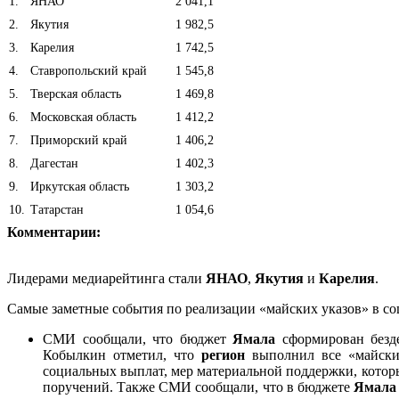
1
.
ЯНАО
2 041,1
2
.
Якутия
1 982,5
3
.
Карелия
1 742,5
4
.
Ставропольский край
1 545,8
5
.
Тверская область
1 469,8
6
.
Московская область
1 412,2
7
.
Приморский край
1 406,2
8
.
Дагестан
1 402,3
9
.
Иркутская область
1 303,2
10
.
Татарстан
1 054,6
Комментарии:
Лидерами медиарейтинга стали
ЯНАО
,
Якутия
и
Карелия
.
Самые заметные события по реализации «майских указов» в со
СМИ сообщали, что бюджет
Ямала
сформирован безде
Кобылкин отметил, что
регион
выполнил все «майски
социальных выплат, мер материальной поддержки, котор
поручений. Также СМИ сообщали, что в бюджете
Ямала