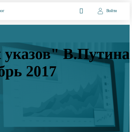
лог
Войти
 указов" В.Путина
брь 2017