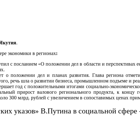
Якутия
.
ере экономики в регионах
:
л с посланием «О положении дел в области и перспективах ее 
ях.
 о положении дел и планах развития. Глава региона отмет
ого, речь шла о развитии бизнеса, промышленном подъеме и ре
вершает год с положительными итогами социально-экономическо
альный прирост валового регионального продукта, к концу г
оло 300 млрд. рублей с увеличением в сопоставимых ценах приме
их указов» В.Путина в социальной сфере 