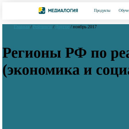
Продукты
Обуче
Главная
/
Рейтинги
/
Другое
/
ноябрь 2017
Регионы РФ по ре
(экономика и соци