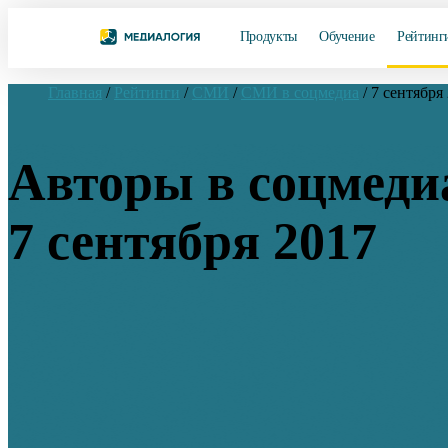
Продукты
Обучение
Рейтинг
Главная
/
Рейтинги
/
СМИ
/
СМИ в соцмедиа
/
7 сентября
Авторы в соцмеди
7 сентября 2017