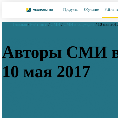
Продукты
Обучение
Рейтинг
Главная
/
Рейтинги
/
СМИ
/
СМИ в соцмедиа
/
10 мая 201
Авторы СМИ в
10 мая 2017