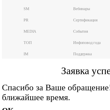
SM
Вебинары
PR
Сертификация
MEDIA
События
ТОП
Инфоповод года
IM
Поддержка
Заявка усп
Cпасибо за Ваше обращение
ближайшее время.