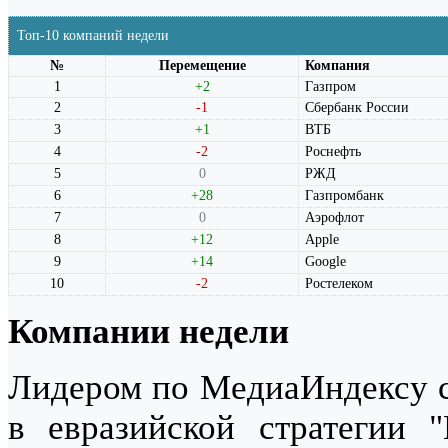
Топ-10 компаний недели
№
Перемещение
Компания
1
+2
Газпром
2
-1
Сбербанк России
3
+1
ВТБ
4
-2
Роснефть
5
0
РЖД
6
+28
Газпромбанк
7
0
Аэрофлот
8
+12
Apple
9
+14
Google
10
-2
Ростелеком
Компании недели
Лидером по МедиаИндексу 
в евразийской стратегии "