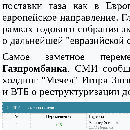
поставки газа как в Евро
европейское направление. Г
рамках годового собрания а
о дальнейшей "евразийской 
Самое заметное перем
Газпромбанка
. СМИ сообща
холдинг "Мечел" Игоря Зюз
и ВТБ о реструктуризации д
Топ-10 бизнесменов недели
№
Перемещение
Персона
Алишер Усманов
1
+13
USM Holdings