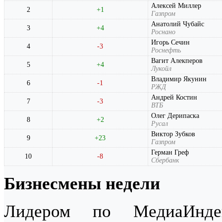
Алексей Миллер
2
+1
Газпром
Анатолий Чубайс
3
+4
Роснано
Игорь Сечин
4
-3
Роснефть
Вагит Алекперов
5
+4
Лукойл
Владимир Якунин
6
-1
РЖД
Андрей Костин
7
-3
ВТБ
Олег Дерипаска
8
+2
Русал
Виктор Зубков
9
+23
Газпром
Герман Греф
10
-8
Сбербанк
Бизнесмены недели
Лидером по МедиаИнд