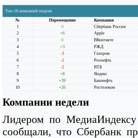
Топ-10 компаний недели
№
Перемещение
Компания
1
0
Сбербанк России
2
+6
Apple
3
0
ВКонтакте
4
+3
РЖД
5
-3
Газпром
6
-2
Роснефть
7
-2
ВТБ
8
+8
Яндекс
9
+39
Башнефть
10
+26
Ростелеком
Компании недели
Лидером по МедиаИндексу
сообщали, что Сбербанк пр