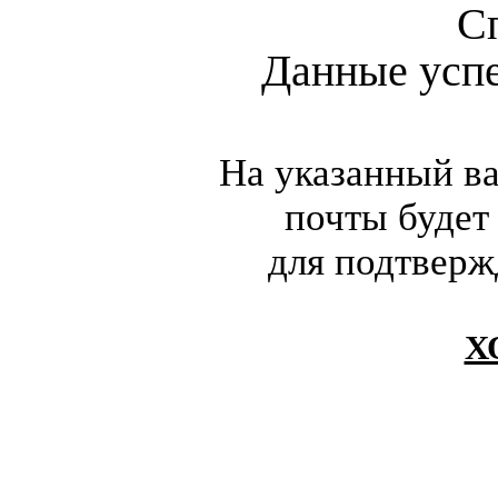
С
Данные усп
На указанный в
почты будет
для подтверж
Х