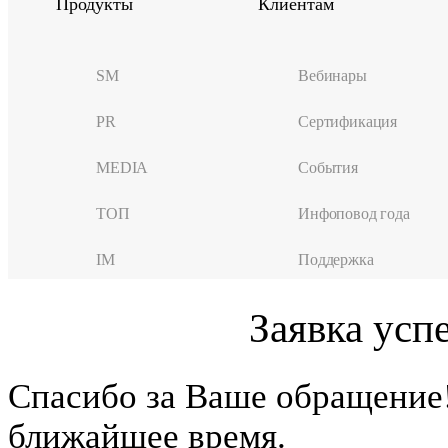
Продукты
Клиентам
SM
Вебинары
PR
Сертификация
MEDIA
События
ТОП
Инфоповод года
IM
Поддержка
Заявка усп
Cпасибо за Ваше обращение
ближайшее время.