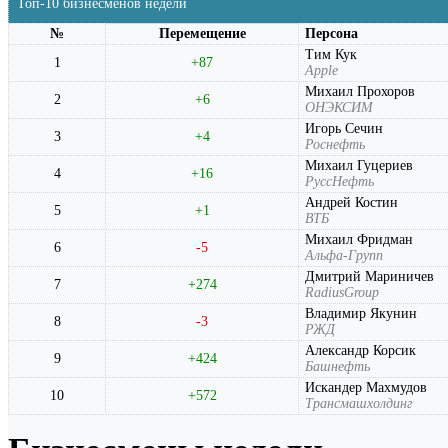
Топ-10 бизнесменов недели
№
Перемещение
Персона
Тим Кук
1
+87
Apple
Михаил Прохоров
2
+6
ОНЭКСИМ
Игорь Сечин
3
+4
Роснефть
Михаил Гуцериев
4
+16
РуссНефть
Андрей Костин
5
+1
ВТБ
Михаил Фридман
6
-5
Альфа-Групп
Дмитрий Мариничев
7
+274
RadiusGroup
Владимир Якунин
8
-3
РЖД
Александр Корсик
9
+424
Башнефть
Искандер Махмудов
10
+572
Трансмашхолдинг