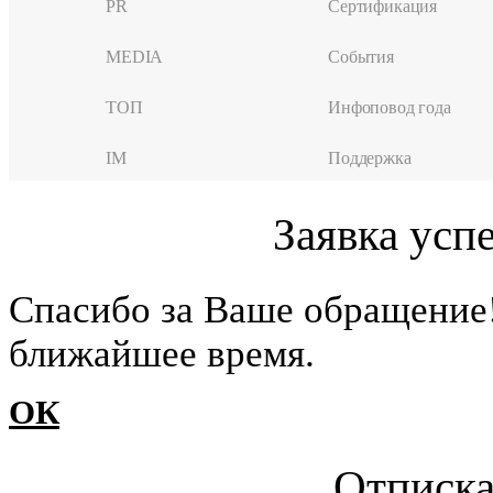
PR
Сертификация
MEDIA
События
ТОП
Инфоповод года
IM
Поддержка
Заявка усп
Cпасибо за Ваше обращение
ближайшее время.
ОК
Отписка