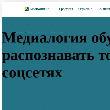
Продукты
Обучение
Рейтинг
Медиалогия об
Главная
/
О компании
/
Новости
распознавать т
соцсетях