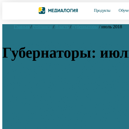
Продукты
Обуче
Главная
/
Рейтинги
/
Власть
/
Губернаторы
/
июль 2018
Губернаторы: июл