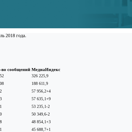
ь 2018 года.
-во сообщений
МедиаИндекс
52
326 225,9
08
188 611,9
2
57 956,2
+4
3
57 635,1
+9
1
53 235,1
-2
0
50 349,6
-2
8
48 854,1
+3
1
45 688,7
+1