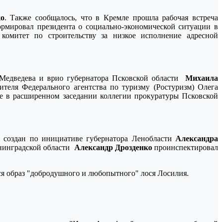
ко
. Также сообщалось, что в Кремле прошла рабочая встреча
мировал президента о социально-экономической ситуации в
комитет по строительству за низкое исполнение адресной
я Медведева и врио губернатора Псковской области
Михаила
теля Федерального агентства по туризму (Ростуризм) Олега
е в расширенном заседании коллегии прокуратуры Псковской
К создан по инициативе губернатора Ленобласти
Александра
нинградской области
Александр Дрозденко
проинспектировал
ся образ "добродушного и любопытного" лося Лосилия.