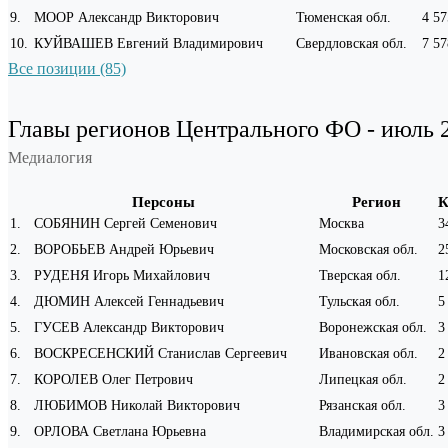
9
.
МООР Александр Викторович
Тюменская обл.
4 57
10
.
КУЙВАШЕВ Евгений Владимирович
Свердловская обл.
7 57
Все позиции (85)
Главы регионов Центрального ФО - июль 
Медиалогия
Персоны
Регион
К
1
.
СОБЯНИН Сергей Семенович
Москва
3
2
.
ВОРОБЬЕВ Андрей Юрьевич
Московская обл.
2
3
.
РУДЕНЯ Игорь Михайлович
Тверская обл.
1
4
.
ДЮМИН Алексей Геннадьевич
Тульская обл.
5
5
.
ГУСЕВ Александр Викторович
Воронежская обл.
3
6
.
ВОСКРЕСЕНСКИЙ Станислав Сергеевич
Ивановская обл.
2
7
.
КОРОЛЕВ Олег Петрович
Липецкая обл.
2
8
.
ЛЮБИМОВ Николай Викторович
Рязанская обл.
3
9
.
ОРЛОВА Светлана Юрьевна
Владимирская обл.
3