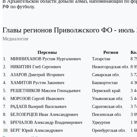
В Архангельской области добыли алмаз, напоминающий по фо
РФ по футболу.
Главы регионов Приволжского ФО - июль 
Медиалогия
Персоны
Регион
Ко
1
.
МИННИХАНОВ Рустам Нургалиевич
Татарстан
8 7
2
.
НИКИТИН Глеб Сергеевич
Нижегородская обл.
8 9
3
.
АЗАРОВ Дмитрий Игоревич
Самарская обл.
5 7
4
.
ХАМИТОВ Рустэм Закиевич
Башкортостан
4 3
5
.
РЕШЕТНИКОВ Максим Геннадьевич
Пермский край
3 4
6
.
МОРОЗОВ Сергей Иванович
Ульяновская обл.
5 4
7
.
РАДАЕВ Валерий Васильевич
Саратовская обл.
3 7
8
.
БЕЛОЗЕРЦЕВ Иван Александрович
Пензенская обл.
3 0
9
.
БРЕЧАЛОВ Александр Владимирович
Удмуртия
1 9
10
.
БЕРГ Юрий Александрович
Оренбургская обл.
1 6