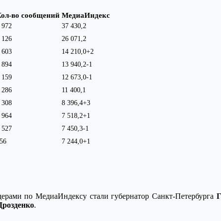
Кол-во сообщений
МедиаИндекс
 972
37 430,2
 126
26 071,2
 603
14 210,0
+2
 894
13 940,2
-1
 159
12 673,0
-1
 286
11 400,1
 308
8 396,4
+3
 964
7 518,2
+1
 527
7 450,3
-1
56
7 244,0
+1
дерами по МедиаИндексу стали губернатор Санкт-Петербурга
Г
Дрозденко
.