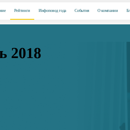
ние
Рейтинги
Инфоповод года
События
О компании
Б
ь 2018