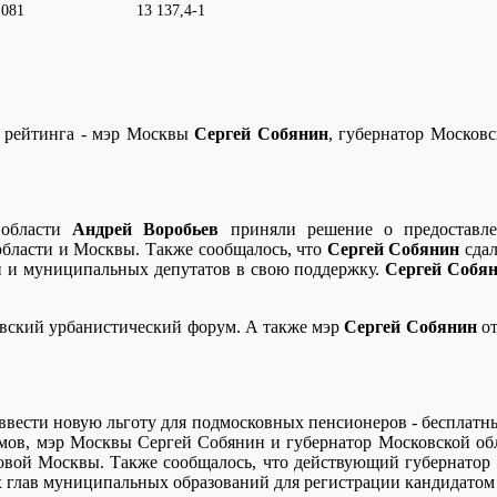
 081
13 137,4
-1
ы рейтинга - мэр Москвы
Сергей Собянин
, губернатор Москов
 области
Андрей Воробьев
приняли решение о предоставле
бласти и Москвы. Также сообщалось, что
Сергей Собянин
сдал
 и муниципальных депутатов в свою поддержку.
Сергей Собя
вский урбанистический форум. А также мэр
Сергей Собянин
от
вести новую льготу для подмосковных пенсионеров - бесплатны
мов, мэр Москвы Сергей Собянин и губернатор Московской о
овой Москвы. Также сообщалось, что действующий губернатор
 глав муниципальных образований для регистрации кандидатом 