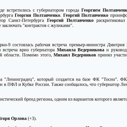
де встретились с губернатором города
Георгием Полтавчен
ербурга
Георгия Полтавченко
.
Георгий Полтавченко
проинфор
атор Санкт-Петербурга
Георгий Полтавченко
раскритиковал 
заключать "контрактов с жуликами".
орки-9 состоялась рабочая встреча премьер-министра Дмитри
я встреча врио губернатора
Михаила Ведерникова
и руководи
ой области. Помимо этого,
Михаил Ведерников
принял участи
а "Ленинградец", который создается на базе ФК "Тосно". Ф
ион в ПФЛ и Кубке России. Также сообщалось, что губернатор Ле
истический бренд региона, одним из вариантов которого являет
горя Орлова
(+3).