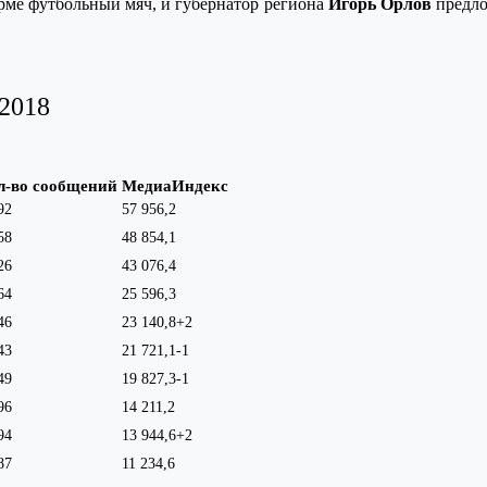
рме футбольный мяч, и губернатор региона
Игорь Орлов
предло
2018
л-во сообщений
МедиаИндекс
92
57 956,2
58
48 854,1
26
43 076,4
64
25 596,3
46
23 140,8
+2
43
21 721,1
-1
49
19 827,3
-1
96
14 211,2
94
13 944,6
+2
87
11 234,6