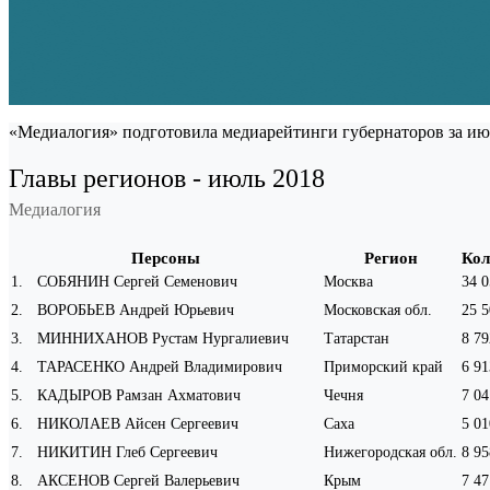
«Медиалогия» подготовила медиарейтинги губернаторов за июл
Главы регионов - июль 2018
Медиалогия
Персоны
Регион
Кол
1
.
СОБЯНИН Сергей Семенович
Москва
34 0
2
.
ВОРОБЬЕВ Андрей Юрьевич
Московская обл.
25 5
3
.
МИННИХАНОВ Рустам Нургалиевич
Татарстан
8 79
4
.
ТАРАСЕНКО Андрей Владимирович
Приморский край
6 91
5
.
КАДЫРОВ Рамзан Ахматович
Чечня
7 04
6
.
НИКОЛАЕВ Айсен Сергеевич
Саха
5 01
7
.
НИКИТИН Глеб Сергеевич
Нижегородская обл.
8 95
8
.
АКСЕНОВ Сергей Валерьевич
Крым
7 47