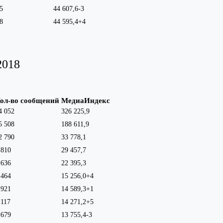
5
44 607,6
-3
8
44 595,4
+4
2018
ол-во сообщений
МедиаИндекс
4 052
326 225,9
5 508
188 611,9
2 790
33 778,1
 810
29 457,7
 636
22 395,3
 464
15 256,0
+4
 921
14 589,3
+1
 117
14 271,2
+5
 679
13 755,4
-3